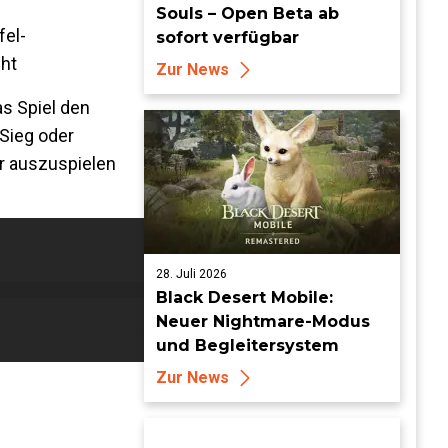
Souls – Open Beta ab
fel-
sofort verfügbar
eht
Zur News
as Spiel den
 Sieg oder
er auszuspielen
28. Juli 2026
Black Desert Mobile:
Neuer Nightmare-Modus
und Begleitersystem
Zur News