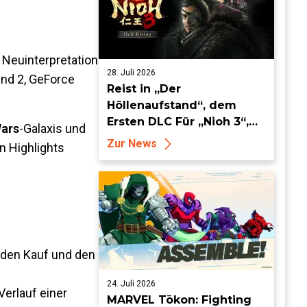
 Neuinterpretation
28. Juli 2026
und 2, GeForce
Reist in „Der
Höllenaufstand“, dem
Ersten DLC Für „Nioh 3“,
Wars
-Galaxis und
ab dem 19. August in die
Zur News
n Highlights
Keian-Ära!
 den Kauf und den
24. Juli 2026
erlauf einer
MARVEL Tōkon: Fighting