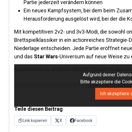
Partie jederzeit verändern können
Ein neues Kampfsystem, bei dem beim Zusamm
Herausforderung ausgelöst wird, bei der die K
Mit kompetitiven 2v2- und 3v3-Modi, die sowohl onl
Brettspielklassiker in ein actionreiches Strategie
Niederlage entscheiden. Jede Partie eröffnet neu
und das
Star Wars
-Universum auf neue Weise zu 
Nachrichten zu anderen Ubisoft-Spielen finden si
Aufgrund deiner Datensc
Bitte akzeptiere die Co
Ich akzeptiere 
Teile diesen Beitrag
Link kopieren
X
Facebook