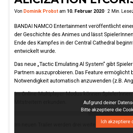
Von
Dominik Probst
am
10. Februar 2020
·
2
Min. Lesez
BANDAI NAMCO Entertainment veröffentlicht einen
der Geschichte des Animes und lässt SpielerInnen 
Ende des Kampfes in der Central Cathedral beginnt e
entwickelt wurde.
Das neue „Tactic Emulating Al System” gibt Spiele
Partnern auszuprobieren. Das Feature ermöglicht 
Notwendigkeit automatisch anzuwenden (z.B. Angri
Im Online-Multiplayer-Modus können SpielerInnen i
Mitstreitern erkunden.
Aufgrund deiner Datensc
Bitte akzeptiere die Co
Ich akzeptiere 
Im neuen Trailer werden drei weitere spielbare Char