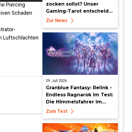
zocken sollst? Unser
me Piercing
Gaming-Tarot entscheidet
siven Schaden
für dich!
Zur News
trator-
in Luftschlachten
29. Juli 2026
Granblue Fantasy: Relink -
Endless Ragnarok im Test:
Die Himmelsfahrer im
endlosen Endgame
Zum Test