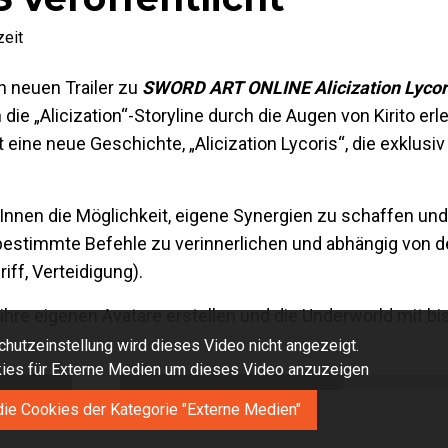
eit
 neuen Trailer zu
SWORD ART ONLINE Alicization Lycor
die „Alicization“-Storyline durch die Augen von Kirito e
ine neue Geschichte, „Alicization Lycoris“, die exklusiv 
rInnen die Möglichkeit, eigene Synergien zu schaffen und
bestimmte Befehle zu verinnerlichen und abhängig von de
ff, Verteidigung).
hre eigenen Avatare erstellen und die Underworld mit bis
hutzeinstellung wird dieses Video nicht angezeigt.
okies für Externe Medien um dieses Video anzuzeigen
die Cookies der Kategorie "Externe Medien"
aktere der Integrity Knights vorgestellt: