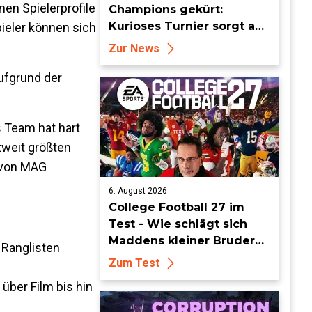
en Spielerprofile
Champions gekürt:
Kurioses Turnier sorgt auf
pieler können sich
Londoner Bühne für
Zur News
Aufsehen
ufgrund der
 Team hat hart
weit größten
O von MAG
6. August 2026
College Football 27 im
Test - Wie schlägt sich
Maddens kleiner Bruder
 Ranglisten
dieses Jahr?
Zum Test
über Film bis hin