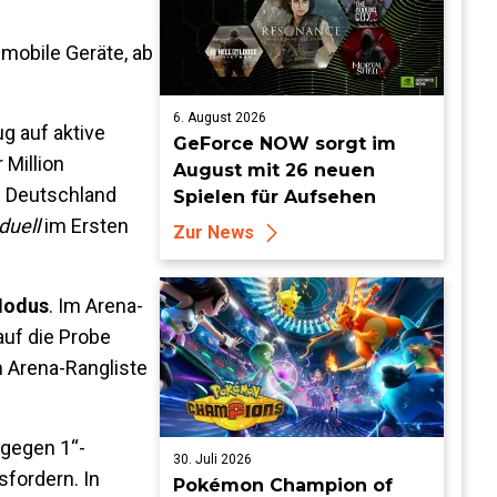
 mobile Geräte, ab
6. August 2026
g auf aktive
GeForce NOW sorgt im
 Million
August mit 26 neuen
 Deutschland
Spielen für Aufsehen
duell
im Ersten
Zur News
Modus
. Im Arena-
auf die Probe
n Arena-Rangliste
 gegen 1“-
30. Juli 2026
sfordern. In
Pokémon Champion of