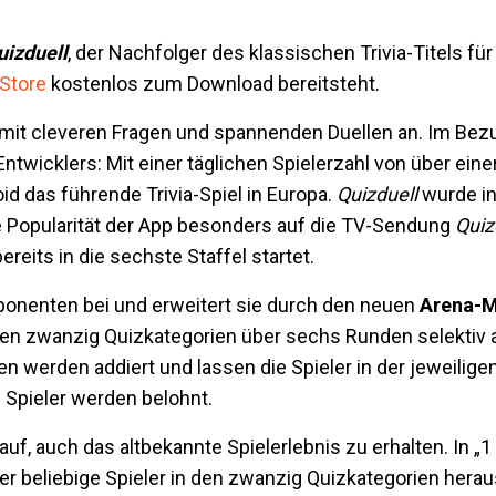
izduell
, der Nachfolger des klassischen Trivia-Titels für
Store
kostenlos zum Download bereitsteht.
 mit cleveren Fragen und spannenden Duellen an. Im Bezu
twicklers: Mit einer täglichen Spielerzahl von über einer
id das führende Trivia-Spiel in Europa.
Quizduell
wurde in
die Popularität der App besonders auf die TV-Sendung
Quiz
reits in die sechste Staffel startet.
onenten bei und erweitert sie durch den neuen
Arena-
en zwanzig Quizkategorien über sechs Runden selektiv 
en werden addiert und lassen die Spieler in der jeweilige
en Spieler werden belohnt.
uf, auch das altbekannte Spielerlebnis zu erhalten. In „1
er beliebige Spieler in den zwanzig Quizkategorien herau