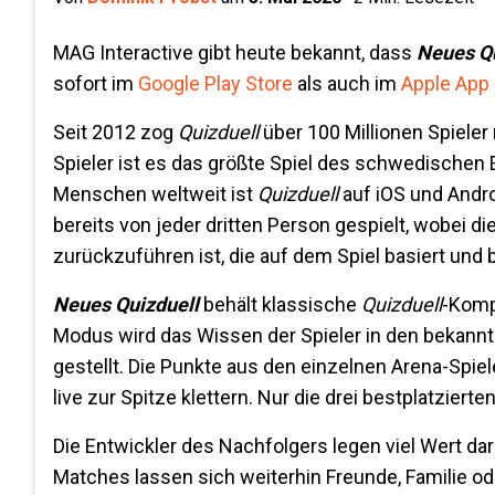
MAG Interactive gibt heute bekannt, dass
Neues Qu
sofort im
Google Play Store
als auch im
Apple App 
Seit 2012 zog
Quizduell
über 100 Millionen Spieler
Spieler ist es das größte Spiel des schwedischen En
Menschen weltweit ist
Quizduell
auf iOS und Andro
bereits von jeder dritten Person gespielt, wobei 
zurückzuführen ist, die auf dem Spiel basiert und be
Neues Quizduell
behält klassische
Quizduell
-Komp
Modus wird das Wissen der Spieler in den bekannt
gestellt. Die Punkte aus den einzelnen Arena-Spiel
live zur Spitze klettern. Nur die drei bestplatziert
Die Entwickler des Nachfolgers legen viel Wert dara
Matches lassen sich weiterhin Freunde, Familie od