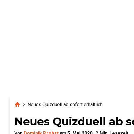
Home
Neues Quizduell ab sofort erhältlich
Neues Quizduell ab so
Von
Dominik Probst
am
5. Mai 2020
·
2
Min. Lesezeit