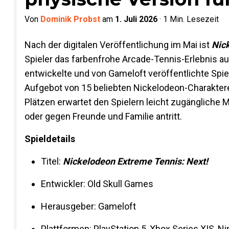
Von
Dominik Probst
am
1. Juli 2026
·
1
Min. Lesezeit
Nach der digitalen Veröffentlichung im Mai ist
Nic
Spieler das farbenfrohe Arcade-Tennis-Erlebnis a
entwickelte und von Gameloft veröffentlichte Spie
Aufgebot von 15 beliebten Nickelodeon-Charakteren
Plätzen erwartet den Spielern leicht zugängliche Ma
oder gegen Freunde und Familie antritt.
Spieldetails
Titel:
Nickelodeon Extreme Tennis: Next!
Entwickler: Old Skull Games
Herausgeber: Gameloft
Plattformen: PlayStation 5, Xbox Series X|S, N