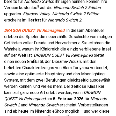
bereits für
Nintendo Switch
ihr Eigen nennen, können ihre
8
Version kostenlos
auf die
Nintendo Switch 2 Edition
upgraden.
Stardew Valley: Nintendo Switch 2 Edition
erscheint im
Herbst
für
Nintendo Switch 2
.
DRAGON QUEST VII Reimagined
: In diesem Abenteuer
erleben die Spieler die neuerzählte Geschichte von mutigen
Gefährten voller Freude und Herzschmerz. Sie erfahren die
Wahrheit, warum ihr Königreich die einzig verbliebene Insel
auf der Welt ist.
DRAGON QUEST VII Reimagined
bietet
einen neuen Grafikstil, der Diorama-Visuals mit den
beliebten Charakterdesigns von Akira Toriyama verbindet,
sowie eine optimierte Hauptstory und das Moonlighting-
System, mit dem zwei Berufungen gleichzeitig ausgewählt
werden können, und vieles mehr. Der zeitlose Klassiker
kann auf ganz neue Art erlebt werden, wenn
DRAGON
QUEST VII Reimagined
am
5. Februar 2026
für
Nintendo
Switch 2
und
Nintendo Switch
erscheint. Vorbestellungen
sind ab heute im Nintendo eShop möglich – und wer diese