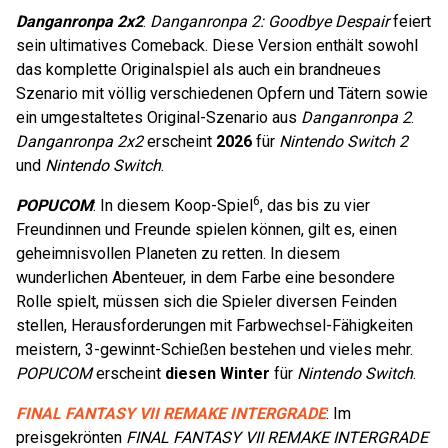
Danganronpa 2x2
:
Danganronpa 2: Goodbye Despair
feiert
sein ultimatives Comeback. Diese Version enthält sowohl
das komplette Originalspiel als auch ein brandneues
Szenario mit völlig verschiedenen Opfern und Tätern sowie
ein umgestaltetes Original-Szenario aus
Danganronpa 2
.
Danganronpa 2x2
erscheint
2026
für
Nintendo Switch 2
und
Nintendo Switch
.
6
POPUCOM
: In diesem Koop-Spiel
, das bis zu vier
Freundinnen und Freunde spielen können, gilt es, einen
geheimnisvollen Planeten zu retten. In diesem
wunderlichen Abenteuer, in dem Farbe eine besondere
Rolle spielt, müssen sich die Spieler diversen Feinden
stellen, Herausforderungen mit Farbwechsel-Fähigkeiten
meistern, 3-gewinnt-Schießen bestehen und vieles mehr.
POPUCOM
erscheint
diesen Winter
für
Nintendo Switch
.
FINAL FANTASY VII REMAKE INTERGRADE
: Im
preisgekrönten
FINAL FANTASY VII REMAKE INTERGRADE