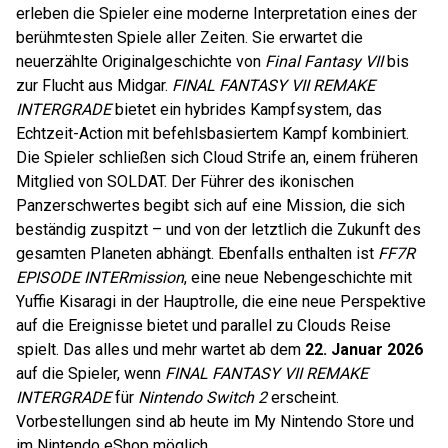
erleben die Spieler eine moderne Interpretation eines der
berühmtesten Spiele aller Zeiten. Sie erwartet die
neuerzählte Originalgeschichte von
Final Fantasy VII
bis
zur Flucht aus Midgar.
FINAL FANTASY VII REMAKE
INTERGRADE
bietet ein hybrides Kampfsystem, das
Echtzeit-Action mit befehlsbasiertem Kampf kombiniert.
Die Spieler schließen sich Cloud Strife an, einem früheren
Mitglied von SOLDAT. Der Führer des ikonischen
Panzerschwertes begibt sich auf eine Mission, die sich
beständig zuspitzt – und von der letztlich die Zukunft des
gesamten Planeten abhängt. Ebenfalls enthalten ist
FF7R
EPISODE INTERmission
, eine neue Nebengeschichte mit
Yuffie Kisaragi in der Hauptrolle, die eine neue Perspektive
auf die Ereignisse bietet und parallel zu Clouds Reise
spielt. Das alles und mehr wartet ab dem
22. Januar 2026
auf die Spieler, wenn
FINAL FANTASY VII REMAKE
INTERGRADE
für
Nintendo Switch 2
erscheint.
Vorbestellungen sind ab heute im My Nintendo Store und
im Nintendo eShop möglich.