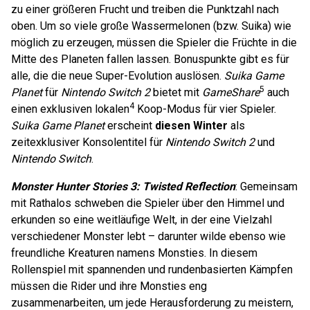
zu einer größeren Frucht und treiben die Punktzahl nach
oben. Um so viele große Wassermelonen (bzw. Suika) wie
möglich zu erzeugen, müssen die Spieler die Früchte in die
Mitte des Planeten fallen lassen. Bonuspunkte gibt es für
alle, die die neue Super-Evolution auslösen.
Suika Game
5
Planet
für
Nintendo Switch 2
bietet mit
GameShare
auch
4
einen exklusiven lokalen
Koop-Modus für vier Spieler.
Suika Game Planet
erscheint
diesen Winter
als
zeitexklusiver Konsolentitel für
Nintendo Switch 2
und
Nintendo Switch
.
Monster Hunter Stories 3: Twisted Reflection
: Gemeinsam
mit Rathalos schweben die Spieler über den Himmel und
erkunden so eine weitläufige Welt, in der eine Vielzahl
verschiedener Monster lebt – darunter wilde ebenso wie
freundliche Kreaturen namens Monsties. In diesem
Rollenspiel mit spannenden und rundenbasierten Kämpfen
müssen die Rider und ihre Monsties eng
zusammenarbeiten, um jede Herausforderung zu meistern,