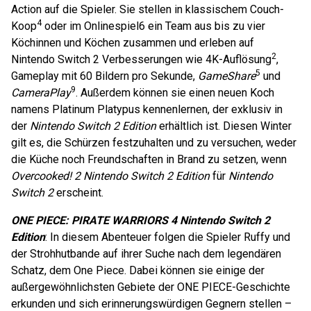
Action auf die Spieler. Sie stellen in klassischem Couch-
4
Koop
oder im Onlinespiel6 ein Team aus bis zu vier
Köchinnen und Köchen zusammen und erleben auf
2
Nintendo Switch 2 Verbesserungen wie 4K-Auflösung
,
5
Gameplay mit 60 Bildern pro Sekunde,
GameShare
und
9
CameraPlay
. Außerdem können sie einen neuen Koch
namens Platinum Platypus kennenlernen, der exklusiv in
der
Nintendo Switch 2 Edition
erhältlich ist. Diesen Winter
gilt es, die Schürzen festzuhalten und zu versuchen, weder
die Küche noch Freundschaften in Brand zu setzen, wenn
Overcooked! 2 Nintendo Switch 2 Edition
für
Nintendo
Switch 2
erscheint.
ONE PIECE: PIRATE WARRIORS 4 Nintendo Switch 2
Edition
: In diesem Abenteuer folgen die Spieler Ruffy und
der Strohhutbande auf ihrer Suche nach dem legendären
Schatz, dem One Piece. Dabei können sie einige der
außergewöhnlichsten Gebiete der ONE PIECE-Geschichte
erkunden und sich erinnerungswürdigen Gegnern stellen –