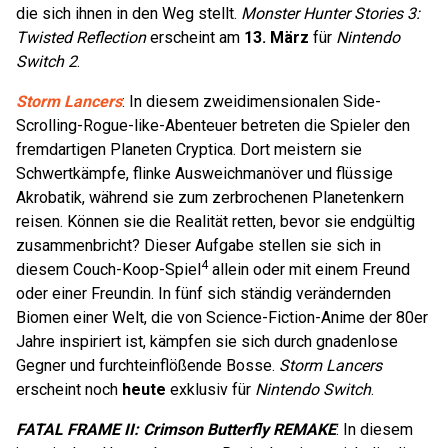
die sich ihnen in den Weg stellt.
Monster Hunter Stories 3:
Twisted Reflection
erscheint am
13. März
für
Nintendo
Switch 2
.
Storm Lancers
: In diesem zweidimensionalen Side-
Scrolling-Rogue-like-Abenteuer betreten die Spieler den
fremdartigen Planeten Cryptica. Dort meistern sie
Schwertkämpfe, flinke Ausweichmanöver und flüssige
Akrobatik, während sie zum zerbrochenen Planetenkern
reisen. Können sie die Realität retten, bevor sie endgültig
zusammenbricht? Dieser Aufgabe stellen sie sich in
4
diesem Couch-Koop-Spiel
allein oder mit einem Freund
oder einer Freundin. In fünf sich ständig verändernden
Biomen einer Welt, die von Science-Fiction-Anime der 80er
Jahre inspiriert ist, kämpfen sie sich durch gnadenlose
Gegner und furchteinflößende Bosse.
Storm Lancers
erscheint noch
heute
exklusiv für
Nintendo Switch
.
FATAL FRAME II: Crimson Butterfly REMAKE
: In diesem