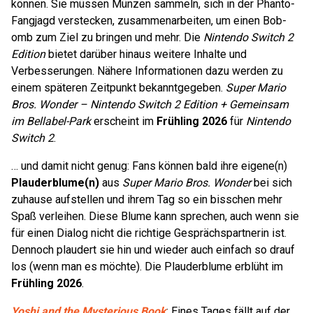
können. Sie müssen Münzen sammeln, sich in der Phanto-
Fangjagd verstecken, zusammenarbeiten, um einen Bob-
omb zum Ziel zu bringen und mehr. Die
Nintendo Switch 2
Edition
bietet darüber hinaus weitere Inhalte und
Verbesserungen. Nähere Informationen dazu werden zu
einem späteren Zeitpunkt bekanntgegeben.
Super Mario
Bros. Wonder – Nintendo Switch 2 Edition + Gemeinsam
im Bellabel-Park
erscheint im
Frühling 2026
für
Nintendo
Switch 2
.
… und damit nicht genug: Fans können bald ihre eigene(n)
Plauderblume(n)
aus
Super Mario Bros. Wonder
bei sich
zuhause aufstellen und ihrem Tag so ein bisschen mehr
Spaß verleihen. Diese Blume kann sprechen, auch wenn sie
für einen Dialog nicht die richtige Gesprächspartnerin ist.
Dennoch plaudert sie hin und wieder auch einfach so drauf
los (wenn man es möchte). Die Plauderblume erblüht im
Frühling 2026
.
Yoshi and the Mysterious Book
: Eines Tages fällt auf der