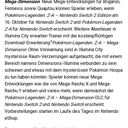
Mega-Dimension
: Neue Mega-Entwicklungen für Brigaron,
Fennexis sowie Quajutsu können Spieler erleben, wenn
Pokémon-Legenden: Z-A – Nintendo Switch 2 Edition
am
16. Oktober für
Nintendo Switch 2
und
Pokémon-Legenden:
Z-A
für
Nintendo Switch
erscheint. Weitere Abenteuer in
Illumina City erwarten Trainer mit der kostenpflichtigen
3
Download-Erweiterung
Pokémon-Legenden: Z-A – Mega-
Dimension
. Ohne Vorwarnung sind in Illumina City
mysteriöse Raum-Verzerrungen aufgetaucht, die mit einem
Bereich namens Dimensions-Illumina verbunden zu sein
scheinen und etwas mit dem mysteriösen Pokémon Hoopa
zu tun haben könnten. Spieler können neue Mega-
Entwicklungen wie die von Mega-Raichu X und Mega-
Raichu Y erleben und vieles mehr, wenn demnächst der
Pokémon-Legenden: Z-A – Mega-Dimension
-DLC für
Nintendo Switch 2
und
Nintendo Switch
erscheint.
Vorbestellungen starten im Laufe des Tages im Nintendo
eShop.