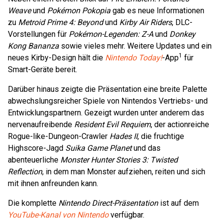
Weave
und
Pokémon Pokopia
gab es neue Informationen
zu
Metroid Prime 4: Beyond
und
Kirby Air Riders
, DLC-
Vorstellungen für
Pokémon-Legenden: Z-A
und
Donkey
Kong Bananza
sowie vieles mehr. Weitere Updates und ein
1
neues Kirby-Design hält die
Nintendo Today!
-App
für
Smart-Geräte bereit.
Darüber hinaus zeigte die Präsentation eine breite Palette
abwechslungsreicher Spiele von Nintendos Vertriebs- und
Entwicklungspartnern. Gezeigt wurden unter anderem das
nervenaufreibende
Resident Evil Requiem
, der actionreiche
Rogue-like-Dungeon-Crawler
Hades II
, die fruchtige
Highscore-Jagd
Suika Game Planet
und das
abenteuerliche
Monster Hunter Stories 3: Twisted
Reflection
, in dem man Monster aufziehen, reiten und sich
mit ihnen anfreunden kann.
Die komplette
Nintendo Direct-Präsentation
ist auf dem
YouTube-Kanal von Nintendo
verfügbar.