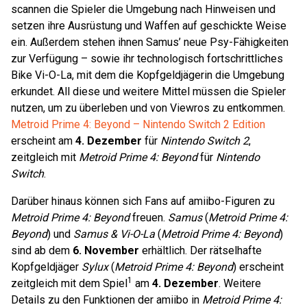
scannen die Spieler die Umgebung nach Hinweisen und
setzen ihre Ausrüstung und Waffen auf geschickte Weise
ein. Außerdem stehen ihnen Samus’ neue Psy-Fähigkeiten
zur Verfügung – sowie ihr technologisch fortschrittliches
Bike Vi-O-La, mit dem die Kopfgeldjägerin die Umgebung
erkundet. All diese und weitere Mittel müssen die Spieler
nutzen, um zu überleben und von Viewros zu entkommen.
Metroid Prime 4: Beyond – Nintendo Switch 2 Edition
erscheint am
4. Dezember
für
Nintendo Switch 2
,
zeitgleich mit
Metroid Prime 4: Beyond
für
Nintendo
Switch
.
Darüber hinaus können sich Fans auf amiibo-Figuren zu
Metroid Prime 4: Beyond
freuen.
Samus
(
Metroid Prime 4:
Beyond
) und
Samus & Vi-O-La
(
Metroid Prime 4: Beyond
)
sind ab dem
6. November
erhältlich. Der rätselhafte
Kopfgeldjäger
Sylux
(
Metroid Prime 4: Beyond
) erscheint
1
zeitgleich mit dem Spiel
am
4. Dezember
. Weitere
Details zu den Funktionen der amiibo in
Metroid Prime 4: