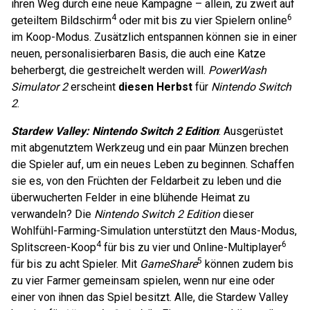
ihren Weg durch eine neue Kampagne – allein, zu zweit auf
4
6
geteiltem Bildschirm
oder mit bis zu vier Spielern online
im Koop-Modus. Zusätzlich entspannen können sie in einer
neuen, personalisierbaren Basis, die auch eine Katze
beherbergt, die gestreichelt werden will.
PowerWash
Simulator 2
erscheint
diesen Herbst
für
Nintendo Switch
2
.
Stardew Valley: Nintendo Switch 2 Edition
: Ausgerüstet
mit abgenutztem Werkzeug und ein paar Münzen brechen
die Spieler auf, um ein neues Leben zu beginnen. Schaffen
sie es, von den Früchten der Feldarbeit zu leben und die
überwucherten Felder in eine blühende Heimat zu
verwandeln? Die
Nintendo Switch 2 Edition
dieser
Wohlfühl-Farming-Simulation unterstützt den Maus-Modus,
4
6
Splitscreen-Koop
für bis zu vier und Online-Multiplayer
5
für bis zu acht Spieler. Mit
GameShare
können zudem bis
zu vier Farmer gemeinsam spielen, wenn nur eine oder
einer von ihnen das Spiel besitzt. Alle, die Stardew Valley