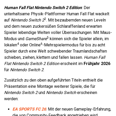
Human Fall Flat Nintendo Switch 2 Edition
: Der
unterhaltsame Physik-Plattformer Human Fall Flat wackelt
2
auf
Nintendo Switch 2
. Mit bezaubernden neuen Leveln
und dem neuen zuckersüßen Schlaraffenland erwarten
Spieler lebendige Welten voller Überraschungen. Mit Maus-
5
Modus und
GameShare
können sich die Spieler allein, im
4
6
lokalen
oder Online
-Mehrspielermodus für bis zu acht
Spieler durch eine Welt schwebender Traumlandschaften
schieben, ziehen, klettern und fallen lassen.
Human Fall
Flat Nintendo Switch 2 Edition
erscheint im
Frühjahr 2026
für
Nintendo Switch 2
.
Zusätzlich zu den oben aufgeführten Titeln enthielt die
Präsentation eine Montage weiterer Spiele, die für
Nintendo Switch 2
und
Nintendo Switch
erscheinen
werden:
EA SPORTS FC 26
: Mit der neuen Gameplay-Erfahrung,
die von Community-Feedback angetrieben wird,