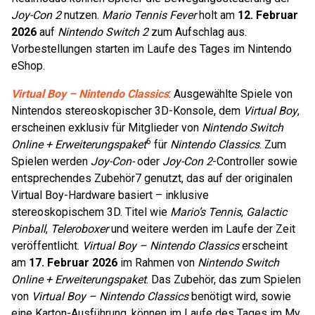
Joy-Con 2
nutzen.
Mario Tennis Fever
holt am
12. Februar
2026
auf
Nintendo Switch 2
zum Aufschlag aus.
Vorbestellungen starten im Laufe des Tages im Nintendo
eShop.
Virtual Boy – Nintendo Classics
: Ausgewählte Spiele von
Nintendos stereoskopischer 3D-Konsole, dem
Virtual Boy
,
erscheinen exklusiv für Mitglieder von
Nintendo Switch
6
Online + Erweiterungspaket
für
Nintendo Classics
. Zum
Spielen werden
Joy-Con-
oder
Joy-Con 2
-Controller sowie
entsprechendes Zubehör7 genutzt, das auf der originalen
Virtual Boy-Hardware basiert – inklusive
stereoskopischem 3D. Titel wie
Mario’s Tennis
,
Galactic
Pinball
,
Teleroboxer
und weitere werden im Laufe der Zeit
veröffentlicht.
Virtual Boy – Nintendo Classics
erscheint
am
17. Februar 2026
im Rahmen von
Nintendo Switch
Online + Erweiterungspaket
. Das Zubehör, das zum Spielen
von
Virtual Boy – Nintendo Classics
benötigt wird, sowie
eine Karton-Ausführung, können im Laufe des Tages im My