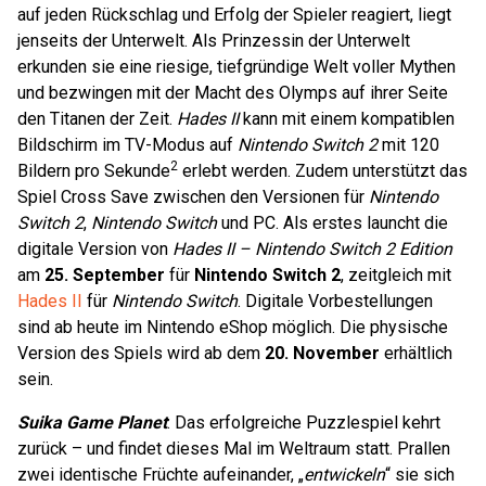
auf jeden Rückschlag und Erfolg der Spieler reagiert, liegt
jenseits der Unterwelt. Als Prinzessin der Unterwelt
erkunden sie eine riesige, tiefgründige Welt voller Mythen
und bezwingen mit der Macht des Olymps auf ihrer Seite
den Titanen der Zeit.
Hades II
kann mit einem kompatiblen
Bildschirm im TV-Modus auf
Nintendo Switch 2
mit 120
2
Bildern pro Sekunde
erlebt werden. Zudem unterstützt das
Spiel Cross Save zwischen den Versionen für
Nintendo
Switch 2
,
Nintendo Switch
und PC. Als erstes launcht die
digitale Version von
Hades II – Nintendo Switch 2 Edition
am
25. September
für
Nintendo Switch 2
, zeitgleich mit
Hades II
für
Nintendo Switch
. Digitale Vorbestellungen
sind ab heute im Nintendo eShop möglich. Die physische
Version des Spiels wird ab dem
20. November
erhältlich
sein.
Suika Game Planet
: Das erfolgreiche Puzzlespiel kehrt
zurück – und findet dieses Mal im Weltraum statt. Prallen
zwei identische Früchte aufeinander, „
entwickeln
“ sie sich