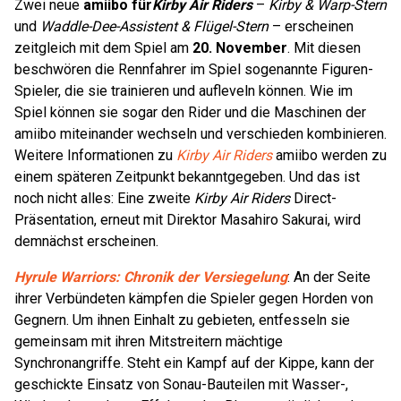
Zwei neue
amiibo für
Kirby Air Riders
–
Kirby & Warp-Stern
und
Waddle-Dee-Assistent & Flügel-Stern
– erscheinen
zeitgleich mit dem Spiel am
20. November
. Mit diesen
beschwören die Rennfahrer im Spiel sogenannte Figuren-
Spieler, die sie trainieren und aufleveln können. Wie im
Spiel können sie sogar den Rider und die Maschinen der
amiibo miteinander wechseln und verschieden kombinieren.
Weitere Informationen zu
Kirby Air Riders
amiibo werden zu
einem späteren Zeitpunkt bekanntgegeben. Und das ist
noch nicht alles: Eine zweite
Kirby Air Riders
Direct-
Präsentation, erneut mit Direktor Masahiro Sakurai, wird
demnächst erscheinen.
Hyrule Warriors: Chronik der Versiegelung
: An der Seite
ihrer Verbündeten kämpfen die Spieler gegen Horden von
Gegnern. Um ihnen Einhalt zu gebieten, entfesseln sie
gemeinsam mit ihren Mitstreitern mächtige
Synchronangriffe. Steht ein Kampf auf der Kippe, kann der
geschickte Einsatz von Sonau-Bauteilen mit Wasser-,