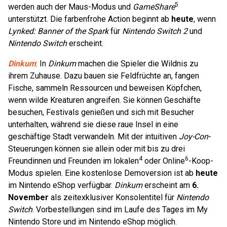
5
werden auch der Maus-Modus und
GameShare
unterstützt. Die farbenfrohe Action beginnt ab
heute
, wenn
Lynked: Banner of the Spark
für
Nintendo Switch 2
und
Nintendo Switch
erscheint.
Dinkum
: In
Dinkum
machen die Spieler die Wildnis zu
ihrem Zuhause. Dazu bauen sie Feldfrüchte an, fangen
Fische, sammeln Ressourcen und beweisen Köpfchen,
wenn wilde Kreaturen angreifen. Sie können Geschäfte
besuchen, Festivals genießen und sich mit Besucher
unterhalten, während sie diese raue Insel in eine
geschäftige Stadt verwandeln. Mit der intuitiven
Joy-Con
-
Steuerungen können sie allein oder mit bis zu drei
4
6
Freundinnen und Freunden im lokalen
oder Online
-Koop-
Modus spielen. Eine kostenlose Demoversion ist ab
heute
im Nintendo eShop verfügbar.
Dinkum
erscheint am
6.
November
als zeitexklusiver Konsolentitel für
Nintendo
Switch
. Vorbestellungen sind im Laufe des Tages im My
Nintendo Store und im Nintendo eShop möglich.