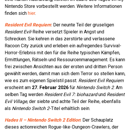
Nintendo Store vorbestellt werden. Weitere Informationen
finden sich
hier
.
Resident Evil Requiem
: Der neunte Teil der gruseligen
Resident Evil
-Reihe versetzt Spieler in Angst und
Schrecken. Sie kehren in das zerstörte und verlassene
Racoon City zurück und erleben ein aufregendes Survival-
Horror-Erlebnis mit den für die Reihe typischen Kämpfen,
Ermittlungen, Rätseln und Ressourcenmanagement. Es kann
frei zwischen Ansichten aus der ersten und dritten Person
gewählt werden, damit man sich dem Terror so stellen kann,
wie es zum eigenen Spielstil passt.
Resident Evil Requiem
erscheint am
27. Februar 2026
für
Nintendo Switch 2
. Am
selben Tag werden
Resident Evil 7: biohazard
und
Resident
Evil Village
, der siebte und achte Teil der Reihe, ebenfalls
als
Nintendo Switch 2
-Titel erhältlich sein.
Hades II – Nintendo Switch 2 Edition
: Der Schauplatz
dieses actionreichen Rogue-like-Dungeon-Crawlers, der