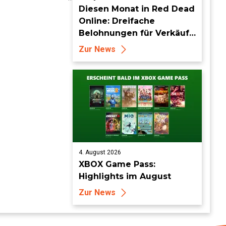
Diesen Monat in Red Dead
Online: Dreifache
Belohnungen für Verkäufe
von Sammlersätzen und
Zur News
das Entdecken von
Sammlerstücken, in
Telegramm-Missionen
und mehr
4. August 2026
XBOX Game Pass:
Highlights im August
Zur News