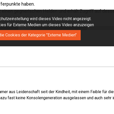
efferpunkte haben.
t einen gegnerischen Helden und erhält Zugriff auf desse
ten.
hutzeinstellung wird dieses Video nicht angezeigt.
okies für Externe Medien um dieses Video anzuzeigen
die Cookies der Kategorie "Externe Medien"
mer aus Leidenschaft seit der Kindheit, mit einem Faible für di
azu fast keine Konsolengeneration ausgelassen und auch sehr in