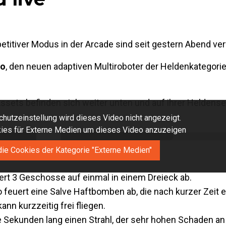
titiver Modus in der Arcade sind seit gestern Abend ver
ho
, den neuen adaptiven Multiroboter der Heldenkategori
sets befinden sich weiter unten und auf ihrer Heldensei
hutzeinstellung wird dieses Video nicht angezeigt.
okies für Externe Medien um dieses Video anzuzeigen
die Cookies der Kategorie "Externe Medien"
rt 3 Geschosse auf einmal in einem Dreieck ab.
 feuert eine Salve Haftbomben ab, die nach kurzer Zeit e
nn kurzzeitig frei fliegen.
ge Sekunden lang einen Strahl, der sehr hohen Schaden a