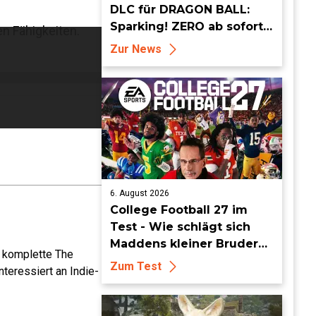
DLC für DRAGON BALL:
Sparking! ZERO ab sofort
n Fähigkeiten.
erhältlich
Zur News
6. August 2026
College Football 27 im
Test - Wie schlägt sich
Maddens kleiner Bruder
e komplette The
dieses Jahr?
Zum Test
teressiert an Indie-