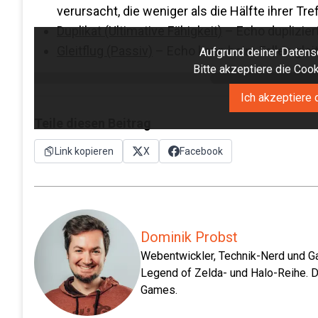
verursacht, die weniger als die Hälfte ihrer Tr
Duplikat (Ultimative Fähigkeit)
– Echo duplizier
Gleitflug (Passiv)
– Echo kann beim Fallen glei
Aufgrund deiner Datensc
Bitte akzeptiere die Co
Ich akzeptiere 
Teile diesen Beitrag
Link kopieren
X
Facebook
Dominik Probst
Webentwickler, Technik-Nerd und Ga
Legend of Zelda- und Halo-Reihe. D
Games.