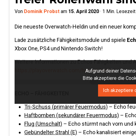
Von
Dominik Probst
am
15. April 2020
·
1
Min. Lesezeit
Die neueste Overwatch-Heldin und ein neuer kompe
Lade zusätzliche Fähigkeitsmodule und spiele
Ec
Xbox One, PS4 und Nintendo Switch!
Weitere Informationen zu Echos Fähigkeiten und As
https://playoverwatch.com/heroes/echo/
.
Aufgrund deiner Datensc
Bitte akzeptiere die Co
Ich akzeptiere 
ECHO – FÄHIGKEITEN
Tri-Schuss (primärer Feuermodus)
– Echo feue
Haftbomben (sekundärer Feuermodus)
– Echo
Flug (Umschalt)
– Echo stürmt nach vorn und ka
Gebündelter Strahl (E)
– Echo kanalisiert eini