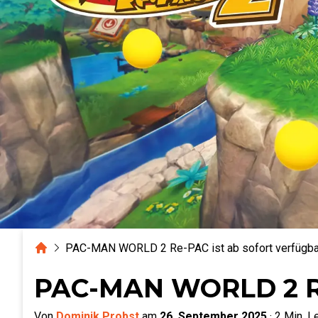
Home
PAC-MAN WORLD 2 Re-PAC ist ab sofort verfügba
PAC-MAN WORLD 2 Re-
Von
Dominik Probst
am
26. September 2025
·
2
Min. L