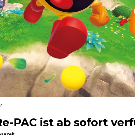
r
PAC ist ab sofort ver
esezeit