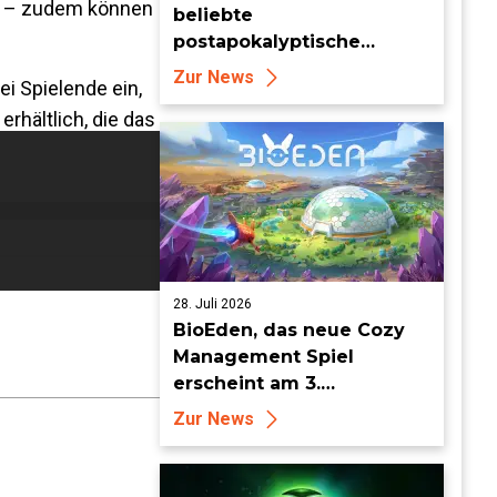
– zudem können
beliebte
postapokalyptische
Farming-Simulation
Zur News
 Spielende ein,
verlässt heute den Early
erhältlich, die das
Access
28. Juli 2026
BioEden, das neue Cozy
Management Spiel
erscheint am 3.
September für PS5, Xbox
Zur News
Series, Nintendo Switch 2
und Steam