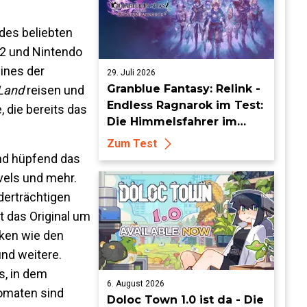
es beliebten
h 2 und Nintendo
ines der
29. Juli 2026
Granblue Fantasy: Relink -
Land
reisen und
Endless Ragnarok im Test:
 die bereits das
Die Himmelsfahrer im
endlosen Endgame
Zum Test
nd hüpfend das
vels und mehr.
derträchtigen
 das Original um
iken wie den
und weitere.
s, in dem
6. August 2026
tomaten sind
Doloc Town 1.0 ist da - Die