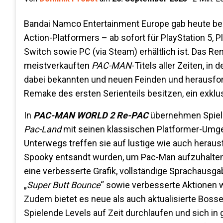
Bandai Namco Entertainment Europe gab heute be
Action-Platformers – ab sofort für PlayStation 5, 
Switch sowie PC (via Steam) erhältlich ist. Das R
meistverkauften
PAC-MAN
-Titels aller Zeiten, 
dabei bekannten und neuen Feinden und herausford
Remake des ersten Serienteils besitzen, ein exkl
In
PAC-MAN WORLD 2 Re-PAC
übernehmen Spiele
Pac-Land
mit seinen klassischen Platformer-Umge
Unterwegs treffen sie auf lustige wie auch herau
Spooky entsandt wurden, um Pac-Man aufzuhalten.
eine verbesserte Grafik, vollständige Sprachausg
„
Super Butt Bounce
“ sowie verbesserte Aktionen w
Zudem bietet es neue als auch aktualisierte Bosse
Spielende Levels auf Zeit durchlaufen und sich i