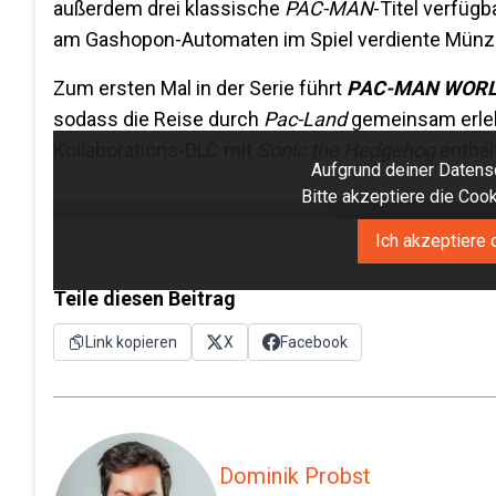
außerdem drei klassische
PAC-MAN
-Titel verfügb
am Gashopon-Automaten im Spiel verdiente Münz
Zum ersten Mal in der Serie führt
PAC-MAN WORL
sodass die Reise durch
Pac-Land
gemeinsam erlebt
Kollaborations-DLC mit
Sonic the Hedgehog
enthäl
Aufgrund deiner Datensc
Bitte akzeptiere die Co
Ich akzeptiere 
Teile diesen Beitrag
Link kopieren
X
Facebook
Dominik Probst