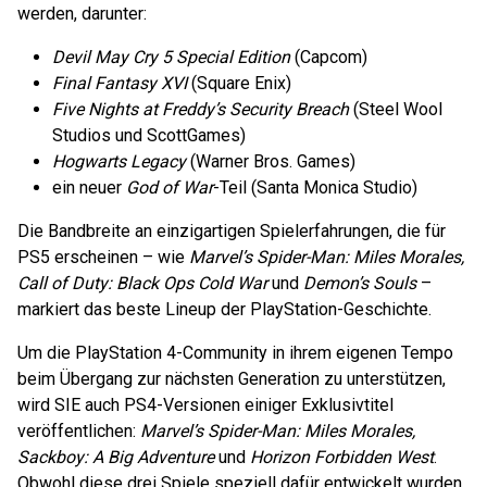
werden, darunter:
Devil May Cry 5 Special Edition
(Capcom)
Final Fantasy XVI
(Square Enix)
Five Nights at Freddy’s Security Breach
(Steel Wool
Studios und ScottGames)
Hogwarts Legacy
(Warner Bros. Games)
ein neuer
God of War
-Teil (Santa Monica Studio)
Die Bandbreite an einzigartigen Spielerfahrungen, die für
PS5 erscheinen – wie
Marvel’s Spider-Man: Miles Morales,
Call of Duty: Black Ops Cold War
und
Demon’s Souls
–
markiert das beste Lineup der PlayStation-Geschichte.
Um die PlayStation 4-Community in ihrem eigenen Tempo
beim Übergang zur nächsten Generation zu unterstützen,
wird SIE auch PS4-Versionen einiger Exklusivtitel
veröffentlichen:
Marvel’s Spider-Man: Miles Morales,
Sackboy: A Big Adventure
und
Horizon Forbidden West
.
Obwohl diese drei Spiele speziell dafür entwickelt wurden,