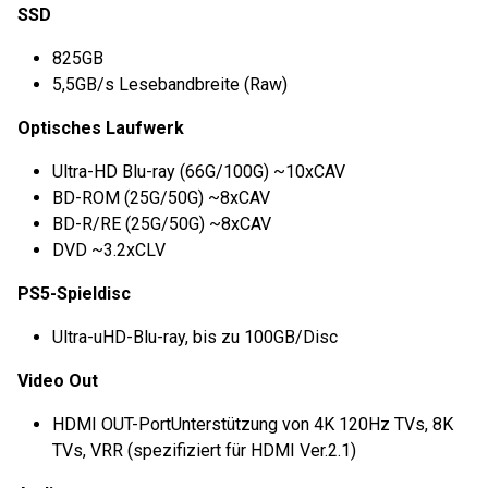
SSD
825GB
5,5GB/s Lesebandbreite (Raw)
Optisches Laufwerk
Ultra-HD Blu-ray (66G/100G) ~10xCAV
BD-ROM (25G/50G) ~8xCAV
BD-R/RE (25G/50G) ~8xCAV
DVD ~3.2xCLV
PS5-Spieldisc
Ultra-uHD-Blu-ray, bis zu 100GB/Disc
Video Out
HDMI OUT-PortUnterstützung von 4K 120Hz TVs, 8K
TVs, VRR (spezifiziert für HDMI Ver.2.1)