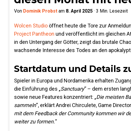
Von
Dominik Probst
am
8. April 2025
·
3
Min. Lesezeit
Wolcen Studio
öffnet heute die Tore zur Anmeldun
Project Pantheon
und veröffentlicht im gleichen A
in den Untergang der Götter, zeigt das brutale Chao
wachsende Interesse des Todes an den apokalypt
Startdatum und Details z
Spieler in Europa und Nordamerika erhalten Zugan
die Einführung des „
Sanctuary
“ – dem ersten lan
sowie neue Features konzentriert: „
Die meisten B
sammeln
“, erklärt Andrei Chirculete, Game Directo
mit dem Feedback der Community kommen wir dem 
weiter zu formen.
“