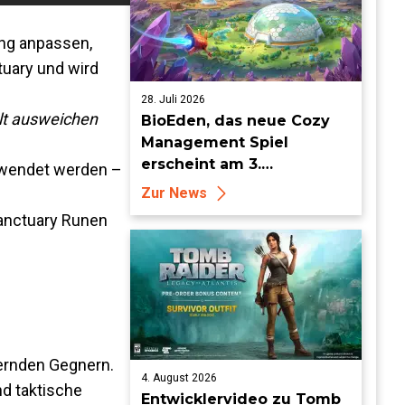
ung anpassen,
tuary und wird
28. Juli 2026
elt ausweichen
BioEden, das neue Cozy
Management Spiel
erscheint am 3.
ewendet werden –
September für PS5, Xbox
Zur News
Series, Nintendo Switch 2
Sanctuary Runen
und Steam
ernden Gegnern.
4. August 2026
nd taktische
Entwicklervideo zu Tomb