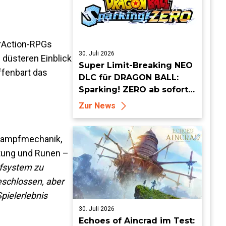
trAction-RPGs
30. Juli 2026
 düsteren Einblick
Super Limit-Breaking NEO
offenbart das
DLC für DRAGON BALL:
Sparking! ZERO ab sofort
erhältlich
Zur News
 Kampfmechanik,
stung und Runen –
fsystem zu
eschlossen, aber
ielerlebnis
30. Juli 2026
Echoes of Aincrad im Test: