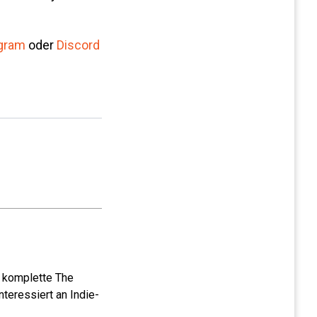
gram
oder
Discord
e komplette The
teressiert an Indie-