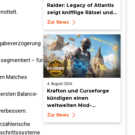
Raider: Legacy of Atlantis
mittelt.
zeigt knifflige Rätsel und
tückische Fallen
Zur News
ingabeverzögerung
 segmentiert – für
 um Matches
4. August 2026
Krafton und Curseforge
 ersten Balance-
kündigen einen
weltweiten Mod-
verbessern.
Wettbewerb mit einem
Zur News
Preisgeld von 95.000 US-
erzählerische
Dollar an
tschrittssysteme