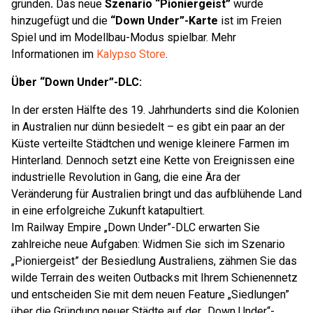
gründen
.
Das neue
Szenario “Pioniergeist”
wurde
hinzugefügt und die
“Down Under”-Karte
ist im Freien
Spiel und im Modellbau-Modus spielbar. Mehr
Informationen im
Kalypso Store
.
Über “Down Under”-DLC:
In der ersten Hälfte des 19. Jahrhunderts sind die Kolonien
in Australien nur dünn besiedelt – es gibt ein paar an der
Küste verteilte Städtchen und wenige kleinere Farmen im
Hinterland. Dennoch setzt eine Kette von Ereignissen eine
industrielle Revolution in Gang, die eine Ära der
Veränderung für Australien bringt und das aufblühende Land
in eine erfolgreiche Zukunft katapultiert.
Im Railway Empire „Down Under”-DLC erwarten Sie
zahlreiche neue Aufgaben: Widmen Sie sich im Szenario
„Pioniergeist” der Besiedlung Australiens, zähmen Sie das
wilde Terrain des weiten Outbacks mit Ihrem Schienennetz
und entscheiden Sie mit dem neuen Feature „Siedlungen”
über die Gründung neuer Städte auf der „Down Under“-