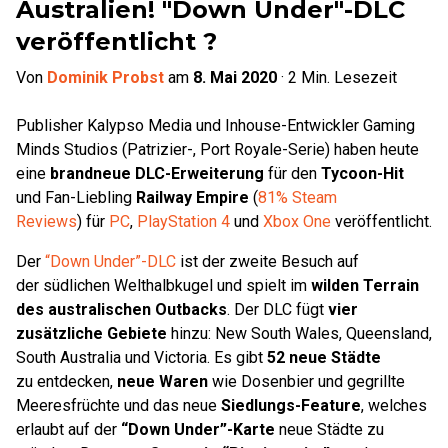
Australien! "Down Under"-DLC
veröffentlicht ?
Von
Dominik Probst
am
8. Mai 2020
·
2
Min. Lesezeit
Publisher Kalypso Media und Inhouse-Entwickler Gaming
Minds Studios (Patrizier-, Port Royale-Serie) haben heute
eine
brandneue DLC-Erweiterung
für den
Tycoon-Hit
und Fan-Liebling
Railway Empire
(
81% Steam
Reviews
) für
PC
,
PlayStation 4
und
Xbox One
veröffentlicht.
Der
“Down Under”-DLC
ist der zweite Besuch auf
der südlichen Welthalbkugel und spielt im
wilden Terrain
des australischen Outbacks
. Der DLC fügt
vier
zusätzliche Gebiete
hinzu: New South Wales, Queensland,
South Australia und Victoria. Es gibt
52 neue Städte
zu entdecken,
neue Waren
wie Dosenbier und gegrillte
Meeresfrüchte und das neue
Siedlungs-Feature
, welches
erlaubt auf der
“Down Under”-Karte
neue Städte zu