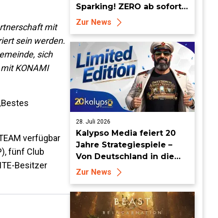
Sparking! ZERO ab sofort
erhältlich
Zur News
rtnerschaft mit
iert sein werden.
gemeinde, sich
m mit KONAMI
 „Bestes
28. Juli 2026
Kalypso Media feiert 20
STEAM verfügbar
Jahre Strategiespiele –
), fünf Club
Von Deutschland in die
LITE-Besitzer
Welt
Zur News