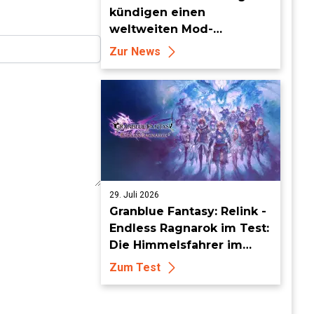
kündigen einen
weltweiten Mod-
Wettbewerb mit einem
Zur News
Preisgeld von 95.000 US-
Dollar an
29. Juli 2026
Granblue Fantasy: Relink -
Endless Ragnarok im Test:
Die Himmelsfahrer im
endlosen Endgame
Zum Test