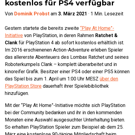
kostenlos für PS4 verfügbar
Von
Dominik Probst
am
3. März 2021
·
1
Min. Lesezeit
Gestern startete die bereits zweite
“Play At Home”-
Initiative
von PlayStation, in deren Rahmen
Ratchet &
Clank
für PlayStation 4 ab sofort kostenlos erhältlich ist.
Im 2016 erschienenen Action-Adventure erleben Spieler
das allererste Abenteuers des Lombax Ratchet und seines
Roboterkumpels Clank – komplett überarbeitet und in
kinoreifer Grafik. Besitzer einer PS4 oder einer PS5 können
das Spiel bis zum 1. April um 1:00 Uhr MESZ
über den
PlayStation Store
dauerhaft ihrer Spielebibliothek
hinzufügen.
Mit der “Play At Home”-Initiative möchte sich PlayStation
bei der Community bedanken und ihr in den kommenden
Monaten eine Auswahl ausgesuchter Unterhaltung bieten.
So erhalten PlayStation Spieler zum Beispiel ab dem 25.
März eine kostenlose 90-tägige Mitgliedschaft beim