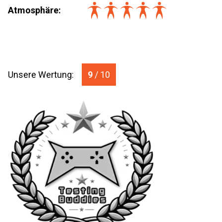
Atmosphäre:
Unsere Wertung:
9
/ 10