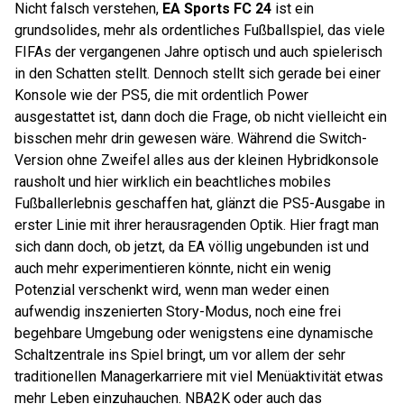
Nicht falsch verstehen,
EA Sports FC 24
ist ein
grundsolides, mehr als ordentliches Fußballspiel, das viele
FIFAs der vergangenen Jahre optisch und auch spielerisch
in den Schatten stellt. Dennoch stellt sich gerade bei einer
Konsole wie der PS5, die mit ordentlich Power
ausgestattet ist, dann doch die Frage, ob nicht vielleicht ein
bisschen mehr drin gewesen wäre. Während die Switch-
Version ohne Zweifel alles aus der kleinen Hybridkonsole
rausholt und hier wirklich ein beachtliches mobiles
Fußballerlebnis geschaffen hat, glänzt die PS5-Ausgabe in
erster Linie mit ihrer herausragenden Optik. Hier fragt man
sich dann doch, ob jetzt, da EA völlig ungebunden ist und
auch mehr experimentieren könnte, nicht ein wenig
Potenzial verschenkt wird, wenn man weder einen
aufwendig inszenierten Story-Modus, noch eine frei
begehbare Umgebung oder wenigstens eine dynamische
Schaltzentrale ins Spiel bringt, um vor allem der sehr
traditionellen Managerkarriere mit viel Menüaktivität etwas
mehr Leben einzuhauchen. NBA2K oder auch das