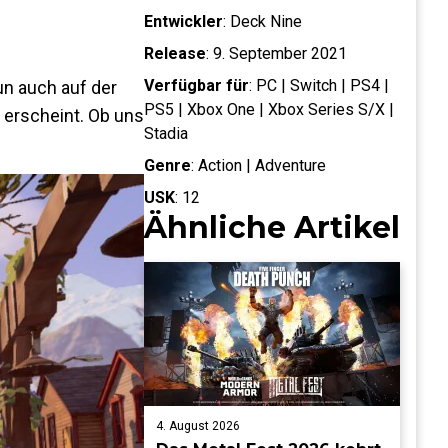
Entwickler
:
Deck Nine
Release
:
9. September 2021
Verfügbar für
:
PC | Switch | PS4 |
un auch auf der
PS5 | Xbox One | Xbox Series S/X |
k erscheint. Ob uns
Stadia
Genre
:
Action | Adventure
USK
:
12
Ähnliche Artikel
4. August 2026