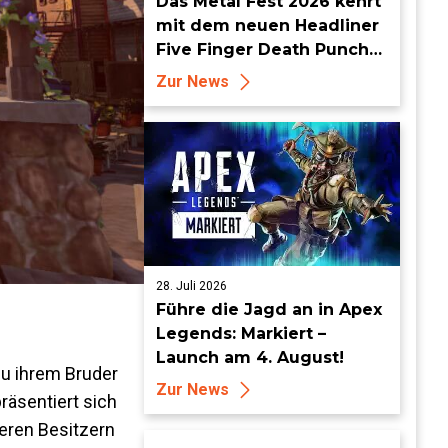
Das Metal Fest 2026 kehrt
mit dem neuen Headliner
Five Finger Death Punch
zu World of Tanks Modern
Zur News
Armor zurück
28. Juli 2026
Führe die Jagd an in Apex
Legends: Markiert –
Launch am 4. August!
zu ihrem Bruder
Zur News
räsentiert sich
teren Besitzern