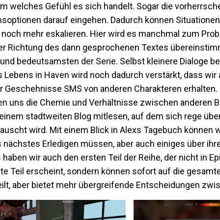
m welches Gefühl es sich handelt. Sogar die vorherrs
hsoptionen darauf eingehen. Dadurch können Situationen
noch mehr eskalieren. Hier wird es manchmal zum Prob
 der Richtung des dann gesprochenen Textes übereinstim
 und bedeutsamsten der Serie. Selbst kleinere Dialoge b
 Lebens in Haven wird noch dadurch verstärkt, dass wi
er Geschehnisse SMS von anderen Charakteren erhalten.
igen uns die Chemie und Verhältnisse zwischen anderen
 einem stadtweiten Blog mitlesen, auf dem sich rege übe
tauscht wird. Mit einem Blick in Alexs Tagebuch können 
 nächstes Erledigen müssen, aber auch einiges über ihr
 haben wir auch den ersten Teil der Reihe, der nicht in E
te Teil erscheint, sondern können sofort auf die gesamte
teilt, aber bietet mehr übergreifende Entscheidungen zwi