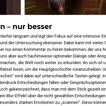
en – nur besser
iterhin langsam und legt den Fokus auf eine intensive St
t und der Untersuchung ebenjener. Dabei kann mit viele
aber nur einen Kommentar zu hören bekommen, der uns hil
uns aber auch haufenweise optionaler Dialoge oder Ans
machen, die Welt noch weiter zu erkunden. An sich ist u
 Rätsel lösen, um die Hauptgeschichte voranzutreiben. U
chen“ sind dabei auf unterschiedliche Tasten gelegt. In
tendruck Entscheidungen fällen oder Gesprächsoptione
urch gekennzeichnet, dass man mit dem Stick gezielt ei
ein Blur-Effekt über die nicht gewählten Entscheidungen 
besonders starken Emotionen zu „scannen“. Diese könne