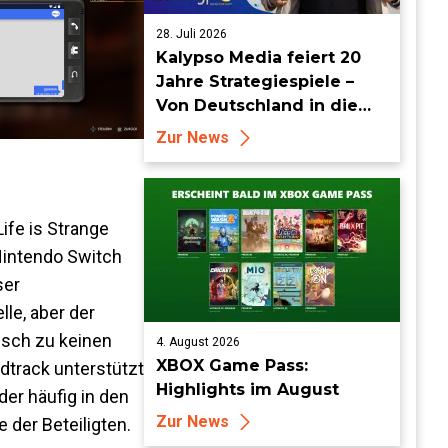
28. Juli 2026
Kalypso Media feiert 20
Jahre Strategiespiele –
Von Deutschland in die
Welt
Zur News
Life is Strange
 Nintendo Switch
ser
le, aber der
isch zu keinen
4. August 2026
XBOX Game Pass:
dtrack unterstützt
Highlights im August
er häufig in den
Zur News
der Beteiligten.