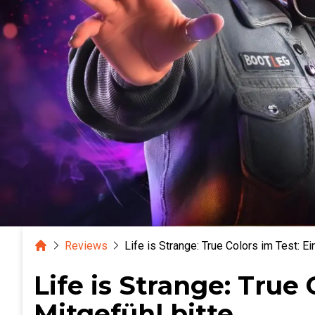
Home
Reviews
Life is Strange: True Colors im Test: Ei
Life is Strange: True
Mitgefühl bitte