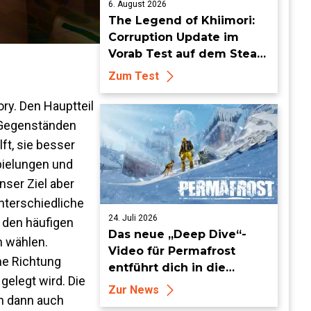
6. August 2026
The Legend of Khiimori:
Corruption Update im
Vorab Test auf dem Steam
Deck - Die Idylle bekommt
Zum Test
dunkle Risse
ory. Den Hauptteil
n Gegenständen
ft, sie besser
pielungen und
nser Ziel aber
nterschiedliche
24. Juli 2026
 den häufigen
Das neue „Deep Dive“-
n wählen.
Video für Permafrost
ne Richtung
entführt dich in die
gelegt wird. Die
erbarmungslose weiße
Zur News
n dann auch
Hölle