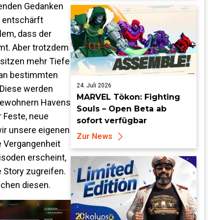
chenden Gedanken
 entschärft
lem, dass der
mt. Aber trotzdem
esitzen mehr Tiefe
r an bestimmten
24. Juli 2026
 Diese werden
MARVEL Tōkon: Fighting
 Bewohnern Havens
Souls – Open Beta ab
r Feste, neue
sofort verfügbar
wir unsere eigenen
Zur News
e Vergangenheit
pisoden erscheint,
 Story zugreifen.
schen diesen.