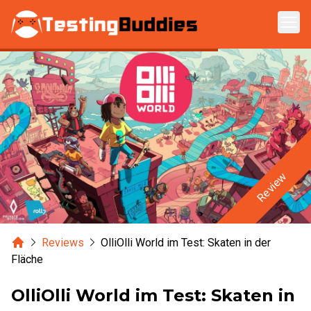
Zum Hauptinhalt springen
Review
Home
Reviews
OlliOlli World im Test: Skaten in der
Fläche
OlliOlli World im Test: Skaten in