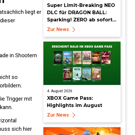
Super Limit-Breaking NEO
atsächlich liegt er
DLC für DRAGON BALL:
Sparking! ZERO ab sofort
 dieser
erhältlich
Zur News
rade in Shootern
nicht so
orbildern.
4. August 2026
XBOX Game Pass:
die
Trigger mit
Highlights im August
 kann.
Zur News
izontal
muss sich hier