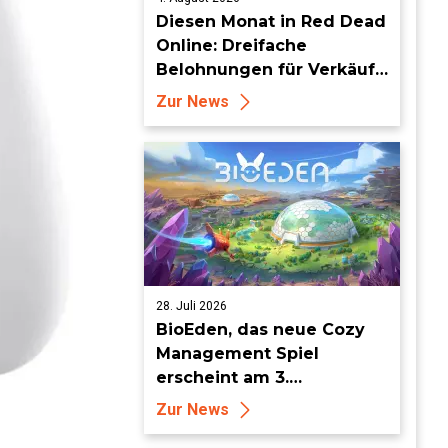
Diesen Monat in Red Dead
Online: Dreifache
Belohnungen für Verkäufe
von Sammlersätzen und
Zur News
das Entdecken von
Sammlerstücken, in
Telegramm-Missionen
und mehr
28. Juli 2026
BioEden, das neue Cozy
Management Spiel
erscheint am 3.
September für PS5, Xbox
Zur News
Series, Nintendo Switch 2