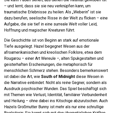
– und lernt, dass sie sie neu verknüpfen kann, um
traumatische Erlebnisse zu heilen. Als „Weberin“ ist sie
dazu berufen, seelische Risse in der Welt zu flicken – eine
Aufgabe, die sie tief in eine surreale Welt voller Leid,
Hoffnung und magischer Kreaturen führt.
Die Geschichte ist von Beginn an stark auf emotionale
Tiefe ausgelegt. Hazel begegnet Wesen aus der
afroamerikanischen und kreolischen Folklore, etwa dem
Rougarou – einer Art Wereule –, alten Spukgestalten und
geisterhaften Erscheinungen, die metaphorisch für
menschlichen Schmerz stehen. Besonders bemerkenswert
ist dabei die Art, wie
South of Midnight
diese Wesen in
die Narrative einbindet: Nicht als reine Gegner, sondern als
Ausdruck psychischer Wunden. Das Spiel beschäftigt sich
mit Themen wie Verlust, Identität, familiärer Verbundenheit
und Heilung – ohne dabei ins Kitschige abzurutschen. Auch
Hazels Großmutter Bunny ist mehr als nur eine schrullige
Begleiterin: Sie kennt sich mit den übernatürlichen Kräften