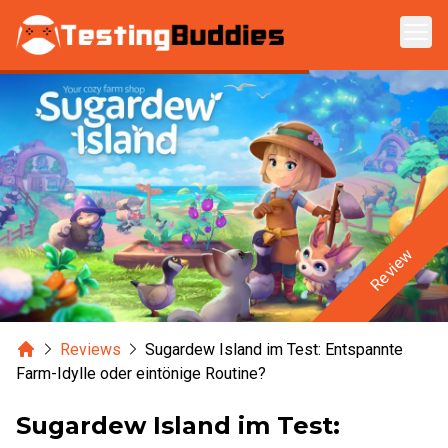
Zum Hauptinhalt springen
Review
Home
Reviews
Sugardew Island im Test: Entspannte
Farm-Idylle oder eintönige Routine?
Sugardew Island im Test: