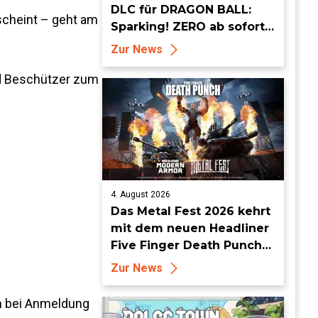
DLC für DRAGON BALL:
scheint – geht am
Sparking! ZERO ab sofort
erhältlich
Zur News
nd Beschützer zum
4. August 2026
Das Metal Fest 2026 kehrt
mit dem neuen Headliner
Five Finger Death Punch
zu World of Tanks Modern
Zur News
Armor zurück
an bei Anmeldung