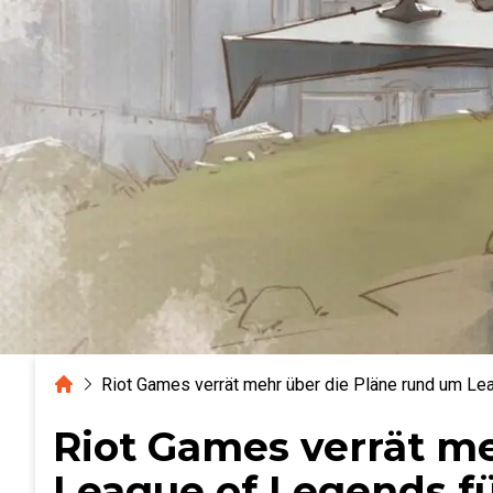
Home
Riot Games verrät mehr über die Pläne rund um Le
Riot Games verrät m
League of Legends f