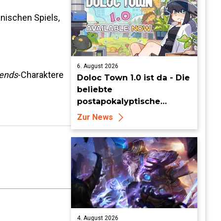
anischen Spiels,
6. August 2026
ends
-Charaktere
Doloc Town 1.0 ist da - Die
beliebte
postapokalyptische
Farming-Simulation
Zur News
verlässt heute den Early
Access
4. August 2026