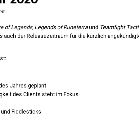
it
e of Legends
,
Legends of Runeterra
und
Teamfight Tacti
ls auch der Releasezeitraum für die kürzlich angekündigt
st:
 des Jahres geplant
keit des Clients steht im Fokus
 und Fiddlesticks