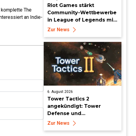
Riot Games stärkt
e komplette The
Community-Wettbewerbe
teressiert an Indie-
in League of Legends mit
neuen Organized-Play-
Zur News
Updates
6. August 2026
Tower Tactics 2
angekündigt: Tower
Defense und
Deckbuilding Kombo
Zur News
kehrt zurück