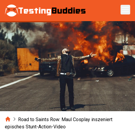
Zum Hauptinhalt springen
Home
Road to Saints Row: Maul Cosplay inszeniert
episches Stunt-Action-Video