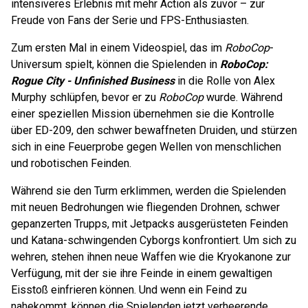
intensiveres Erlebnis mit mehr Action als zuvor – zur
Freude von Fans der Serie und FPS-Enthusiasten.
Zum ersten Mal in einem Videospiel, das im
RoboCop
-
Universum spielt, können die Spielenden in
RoboCop:
Rogue City - Unfinished Business
in die Rolle von Alex
Murphy schlüpfen, bevor er zu
RoboCop
wurde. Während
einer speziellen Mission übernehmen sie die Kontrolle
über ED-209, den schwer bewaffneten Druiden, und stürzen
sich in eine Feuerprobe gegen Wellen von menschlichen
und robotischen Feinden.
Während sie den Turm erklimmen, werden die Spielenden
mit neuen Bedrohungen wie fliegenden Drohnen, schwer
gepanzerten Trupps, mit Jetpacks ausgerüsteten Feinden
und Katana-schwingenden Cyborgs konfrontiert. Um sich zu
wehren, stehen ihnen neue Waffen wie die Kryokanone zur
Verfügung, mit der sie ihre Feinde in einem gewaltigen
Eisstoß einfrieren können. Und wenn ein Feind zu
nahekommt, können die Spielenden jetzt verheerende