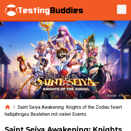
Zum Hauptinhalt springen
Home
Saint Seiya Awakening: Knights of the Zodiac feiert
halbjähriges Bestehen mit vielen Events
Saint Seiya Awakening: Knights