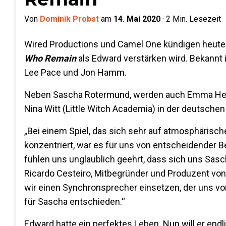
Von
Dominik Probst
am
14. Mai 2020
·
2
Min. Lesezeit
Wired Productions und Camel One kündigen heut
Who Remain
als Edward verstärken wird. Bekannt
Lee Pace und Jon Hamm.
Neben Sascha Rotermund, werden auch Emma Herrm
Nina Witt (Little Witch Academia) in der deutsch
„Bei einem Spiel, das sich sehr auf atmosphärisch
konzentriert, war es für uns von entscheidender 
fühlen uns unglaublich geehrt, dass sich uns Sa
Ricardo Cesteiro, Mitbegründer und Produzent von 
wir einen Synchronsprecher einsetzen, der uns vo
für Sascha entschieden.“
Edward hatte ein perfektes Leben. Nun will er endl