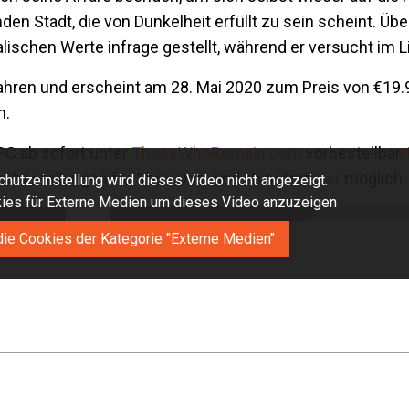
den Stadt, die von Dunkelheit erfüllt zu sein scheint. Üb
schen Werte infrage gestellt, während er versucht im Li
hren und erscheint am 28. Mai 2020 zum Preis von €19.99
m.
 PC ab sofort unter
ThoseWhoRemain.com
vorbestellbar.
Vorbestellungen für Xbox One sind ab sofort
hier
möglich.
hutzeinstellung wird dieses Video nicht angezeigt.
okies für Externe Medien um dieses Video anzuzeigen
die Cookies der Kategorie "Externe Medien"