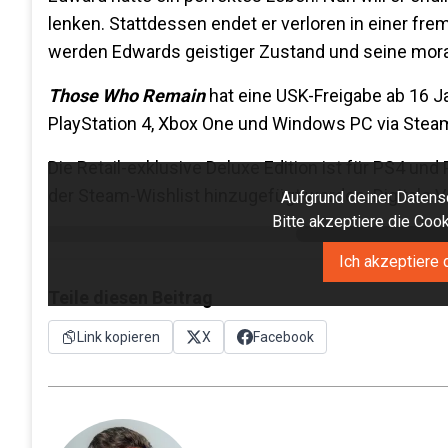
lenken. Stattdessen endet er verloren in einer frem
werden Edwards geistiger Zustand und seine morali
Those Who Remain
hat eine USK-Freigabe ab 16 Ja
PlayStation 4, Xbox One und Windows PC via Stea
Die Retail-exklusive Deluxe Edition ist für PS4 und
der Steam-Wishlist hinzugefügt werden. Digitale 
Aufgrund deiner Datensc
Bitte akzeptiere die Co
Ich akzeptiere 
Teile diesen Beitrag
Link kopieren
X
Facebook