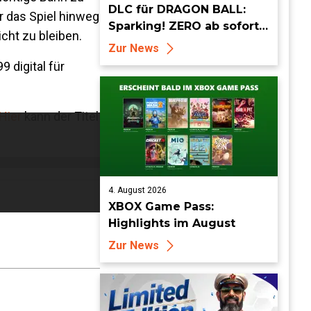
DLC für DRAGON BALL:
er das Spiel hinweg
Sparking! ZERO ab sofort
cht zu bleiben.
erhältlich
Zur News
 digital für
Hier
kann der Titel
4. August 2026
XBOX Game Pass:
Highlights im August
Zur News