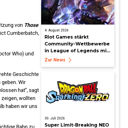
etzung von
Those
4. August 2026
dict Cumberbatch,
Riot Games stärkt
Community-Wettbewerbe
in League of Legends mit
octor Who) und
neuen Organized-Play-
Zur News
Updates
drehte Geschichte
 geben. Wir
lossen hat”, sagt
 zeigen, wollten
lb haben wir uns
30. Juli 2026
Super Limit-Breaking NEO
richtige Bahn zu