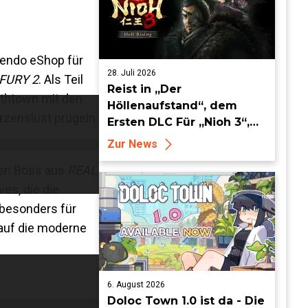
tendo eShop für
28. Juli 2026
FURY 2
. Als Teil
Reist in „Der
uthtown mit den
Höllenaufstand“, dem
rzenslust prügeln.
Ersten DLC Für „Nioh 3“,
ab dem 19. August in die
Zur News
Keian-Ära!
men Boss aus
REAL
es, die die
 besonders für
 auf die moderne
6. August 2026
Doloc Town 1.0 ist da - Die