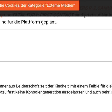
die Cookies der Kategorie "Externe Medien"
er
SNK GALS’ FIGHTERS
,
KING OF FIGHTERS R-2
,
SAMUR
ny
und
FATAL FURY: FIRST CONTACT
sind jetzt auf Nin
ind für die Plattform geplant.
mer aus Leidenschaft seit der Kindheit, mit einem Faible für di
azu fast keine Konsolengeneration ausgelassen und auch sehr in