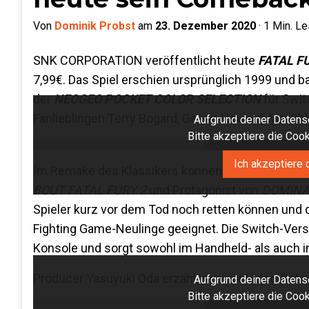
Von
Dominik Probst
am
23. Dezember 2020
·
1
Min. Le
SNK CORPORATION veröffentlicht heute
FATAL F
7,99€. Das Spiel erschien ursprünglich 1999 und 
der
NEOGEO POCKET COLOR SELECTION
für Swit
Fanlieblingen Terry Bogard, Geese Howard, Mai Shi
Aufgrund deiner Datensc
Bitte akzeptiere die Co
Ich akzeptiere 
Im Remake des Klassikers können Spieler neben 
BOUT FATAL FURY 2
und Protagonist von
DOMINA
Spieler kurz vor dem Tod noch retten können und d
Fighting Game-Neulinge geeignet. Die Switch-Versi
Konsole und sorgt sowohl im Handheld- als auch 
Producer Yasuyuki Oda erzählt in einer Video-Bot
Aufgrund deiner Datensc
Bitte akzeptiere die Co