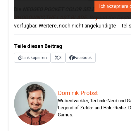
Ich akzeptiere 
Die
NEOGEO POCKET COLOR SELECTION
-Klassik
SHODOWN!2
,
THE LAST BLADE: Beyond the Desti
verfügbar. Weitere, noch nicht angekündigte Titel s
Teile diesen Beitrag
Link kopieren
X
Facebook
Dominik Probst
Webentwickler, Technik-Nerd und Ga
Legend of Zelda- und Halo-Reihe. D
Games.