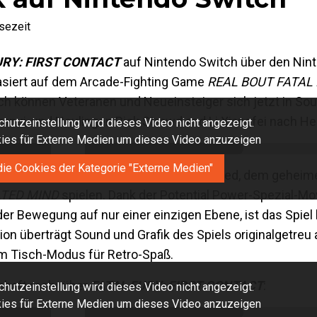
sezeit
URY: FIRST CONTACT
auf Nintendo Switch über den Nin
basiert auf dem Arcade-Fighting Game
REAL BOUT FATAL 
ch können Veteranen und Neueinsteiger sich jetzt in So
ranui, und Neulingen Rick Strowd and Li Xiangfei nach He
hutzeinstellung wird dieses Video nicht angezeigt.
okies für Externe Medien um dieses Video anzuzeigen
die Cookies der Kategorie "Externe Medien"
den legendären Charakteren auch als Alfred, dem gehei
TED MIND
spielen. Dank der Potential Power-Spezial-Mov
er Bewegung auf nur einer einzigen Ebene, ist das Spiel
on überträgt Sound und Grafik des Spiels originalgetreu
im Tisch-Modus für Retro-Spaß.
schaft mehr über
FATAL FURY: FIRST CONTACT
:
hutzeinstellung wird dieses Video nicht angezeigt.
okies für Externe Medien um dieses Video anzuzeigen