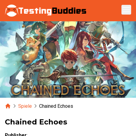
Zum Hauptinhalt springen
Home
Spiele
Chained Echoes
Chained Echoes
Publisher
: