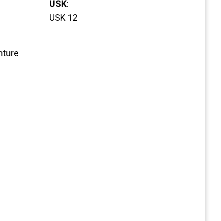
USK
:
USK 12
nture