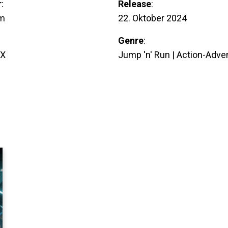
r
:
Release
:
am
22. Oktober 2024
Genre
:
/X
Jump 'n' Run | Action-Adve