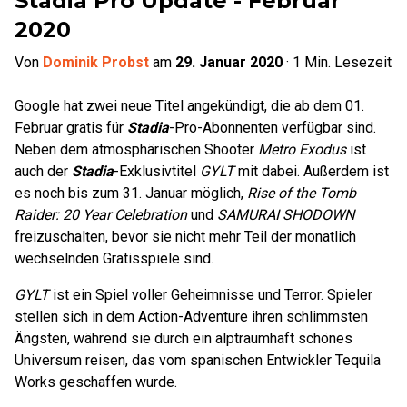
Stadia Pro Update - Februar
2020
Von
Dominik Probst
am
29. Januar 2020
·
1
Min. Lesezeit
Google hat zwei neue Titel angekündigt, die ab dem 01.
Februar gratis für
Stadia
-Pro-Abonnenten verfügbar sind.
Neben dem atmosphärischen Shooter
Metro Exodus
ist
auch der
Stadia
-Exklusivtitel
GYLT
mit dabei. Außerdem ist
es noch bis zum 31. Januar möglich,
Rise of the Tomb
Raider: 20 Year Celebration
und
SAMURAI SHODOWN
freizuschalten, bevor sie nicht mehr Teil der monatlich
wechselnden Gratisspiele sind.
GYLT
ist ein Spiel voller Geheimnisse und Terror. Spieler
stellen sich in dem Action-Adventure ihren schlimmsten
Ängsten, während sie durch ein alptraumhaft schönes
Universum reisen, das vom spanischen Entwickler Tequila
Works geschaffen wurde.