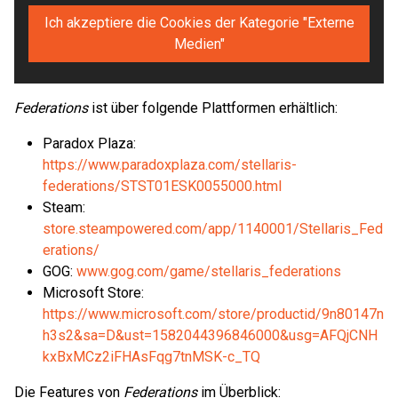
Ich akzeptiere die Cookies der Kategorie "Externe
Medien"
Federations
ist über folgende Plattformen erhältlich:
Paradox Plaza:
https://www.paradoxplaza.com/stellaris-
federations/STST01ESK0055000.html
Steam:
store.steampowered.com/app/1140001/Stellaris_Fed
erations/
GOG:
www.gog.com/game/stellaris_federations
Microsoft Store:
https://www.microsoft.com/store/productid/9n80147n
h3s2&sa=D&ust=1582044396846000&usg=AFQjCNH
kxBxMCz2iFHAsFqg7tnMSK-c_TQ
Die Features von
Federations
im Überblick: