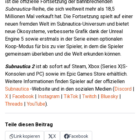
ist die offizielle Fortsetzung der bahnbrechenden
Subnautica
-Reihe, die sich weltweit mehr als 18,5
Millionen Mal verkauft hat. Die Fortsetzung spielt auf einer
neuen fremden Welt im Subnautica-Universum und bietet
neue Ökosysteme, verbesserte Grafik dank der Unreal
Engine 5 sowie erstmals in der Serie einen optionalen
Koop-Modus für bis zu vier Spieler, in dem die Spieler
gemeinsam überleben und die Welt erkunden können.
Subnautica 2
ist ab sofort auf Steam, Xbox (Series X|S-
Konsolen und PC) sowie im Epic Games Store erhältlich.
Weitere Informationen finden Spieler auf der offiziellen
Subnautica
-Website und in den sozialen Medien (
Discord
|
X
|
Facebook
|
Instagram
|
TikTok
|
Twitch
|
Bluesky
|
Threads
|
YouTube
).
Teile diesen Beitrag
Link kopieren
X
Facebook