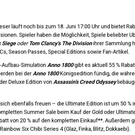
ieser läuft noch bis zum 18. Juni 17:00 Uhr und bietet Rab
ionen. Spieler haben die Möglichkeit, Spiele beliebter U
x Siege
oder
Tom Clancy’s The Division
ihrer Sammlung 
LCs, Season Passes, Special Editions sowie Fan-Artikel.
te-Aufbau-Simulation
Anno 1800
gibt es aktuell 55 % Rabatt
werden bei der
Anno 1800
Königsedition fündig, die währ
 der Deluxe Edition von
Assassin’s Creed Odyssey
liebäug
ich ebenfalls freuen – die Ultimate Edition ist um 50 % 
ompletten Summer Sale beim Kauf der Gold oder Ultimate
batt von 20 % auf den kompletten Einkauf**. Außerdem g
ainbow Six Chibi Series 4 (Glaz, Finka, Blitz, Dokkaebi).