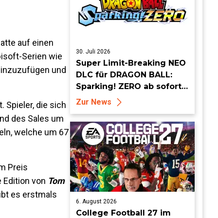
atte auf einen
30. Juli 2026
bisoft-Serien wie
Super Limit-Breaking NEO
hinzuzufügen und
DLC für DRAGON BALL:
Sparking! ZERO ab sofort
erhältlich
Zur News
. Spieler, die sich
end des Sales um
eln, welche um 67
im Preis
 Edition von
Tom
ibt es erstmals
6. August 2026
College Football 27 im