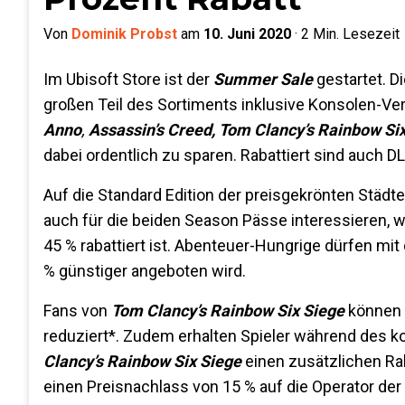
Von
Dominik Probst
am
10. Juni 2020
·
2
Min. Lesezeit
Im Ubisoft Store ist der
Summer Sale
gestartet. D
großen Teil des Sortiments inklusive Konsolen-Vers
Anno
,
Assassin’s Creed, Tom Clancy’s Rainbow Si
dabei ordentlich zu sparen. Rabattiert sind auch D
Auf die Standard Edition der preisgekrönten Städ
auch für die beiden Season Pässe interessieren, 
45 % rabattiert ist. Abenteuer-Hungrige dürfen mit
% günstiger angeboten wird.
Fans von
Tom Clancy’s Rainbow Six Siege
können s
reduziert*. Zudem erhalten Spieler während des k
Clancy’s Rainbow Six Siege
einen zusätzlichen Ra
einen Preisnachlass von 15 % auf die Operator der R