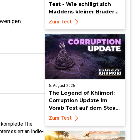
Test - Wie schlägt sich
Maddens kleiner Bruder
dieses Jahr?
t wenigen
Zum Test
6. August 2026
The Legend of Khiimori:
Corruption Update im
Vorab Test auf dem Steam
Deck - Die Idylle bekommt
Zum Test
dunkle Risse
e komplette The
teressiert an Indie-