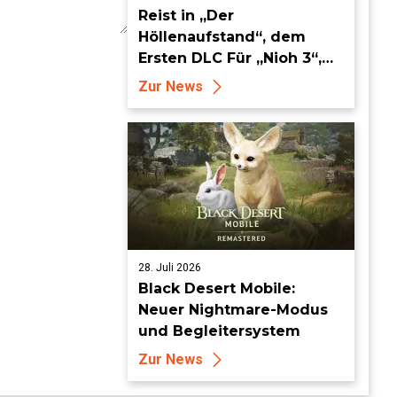
Reist in „Der
Höllenaufstand“, dem
Ersten DLC Für „Nioh 3“,
ab dem 19. August in die
Zur News
Keian-Ära!
28. Juli 2026
Black Desert Mobile:
Neuer Nightmare-Modus
und Begleitersystem
Zur News