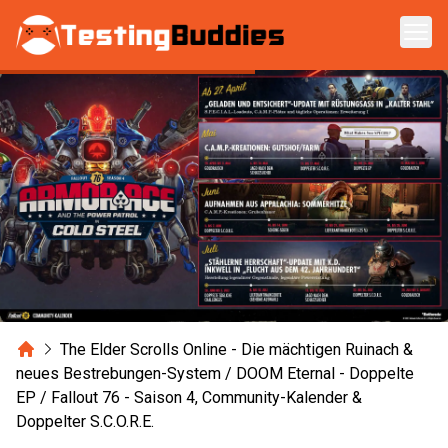
Zum Hauptinhalt springen
Home
The Elder Scrolls Online - Die mächtigen Ruinach &
neues Bestrebungen-System / DOOM Eternal - Doppelte
EP / Fallout 76 - Saison 4, Community-Kalender &
Doppelter S.C.O.R.E.