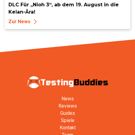
DLC Für „Nioh 3“, ab dem 19. August in die
Keian-Ära!
Zur News
News
Reviews
Guides
Spiele
Kontakt
Team