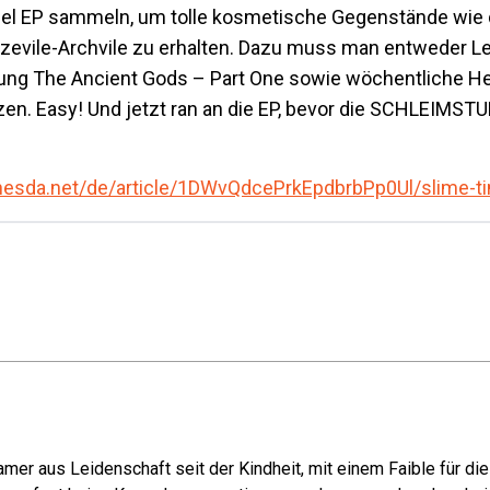
piel EP sammeln, um tolle kosmetische Gegenstände wie d
evile-Archvile zu erhalten. Dazu muss man entweder Lev
ung The Ancient Gods – Part One sowie wöchentliche H
en. Easy! Und jetzt ran an die EP, bevor die SCHLEIMST
ethesda.net/de/article/1DWvQdcePrkEpdbrbPp0Ul/slime-t
mer aus Leidenschaft seit der Kindheit, mit einem Faible für di