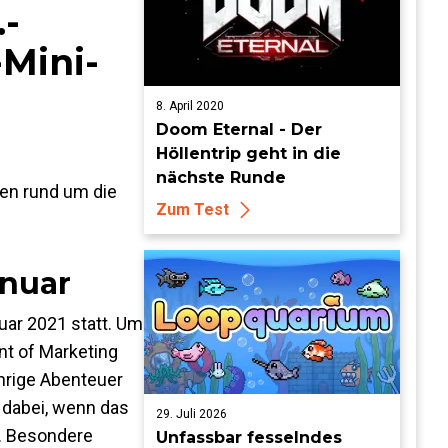
.-
Mini-
8. April 2020
Doom Eternal - Der
Höllentrip geht in die
nächste Runde
nen rund um die
Zum Test
anuar
uar 2021 statt. Um
nt of Marketing
hrige Abenteuer
dabei, wenn das
29. Juli 2026
. Besondere
Unfassbar fesselndes