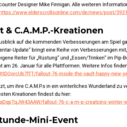
counter Designer Mike Finnigan. Alle weiteren Informati
https://www.elderscrollsonline.com/de/news/post/593
t & C.A.M.P.-Kreationen
usblick auf die kommenden Verbesserungen am Spiel ga
ventar-Update“ bringt eine Reihe von Verbesserungen mit,
eigene Reiter für „Rüstung“ und „Essen/Trinken“ im Pip-B
 am 26. Januar für alle Plattformen. Weitere Infos finden
BtIDQorcUb7ffT/fallout-76-inside-the-vault-happy-new-y
t, um ihre C.A.M.P.s in ein winterliches Wunderland zu 
esten Kreationen findest du hier:
JpqqDqpTqJW43AAW/fallout-76-c-a-m-p-creations-winter-
tunde-Mini-Event