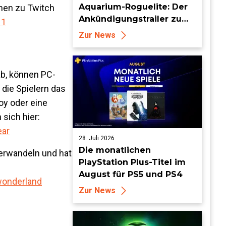
Aquarium-Roguelite: Der
onen zu Twitch
Ankündigungstrailer zu
11
Loopquarium
Zur News
b, können PC-
 die Spielern das
oy oder eine
 sich hier:
ear
28. Juli 2026
Die monatlichen
verwandeln und hat
PlayStation Plus-Titel im
August für PS5 und PS4
wonderland
Zur News