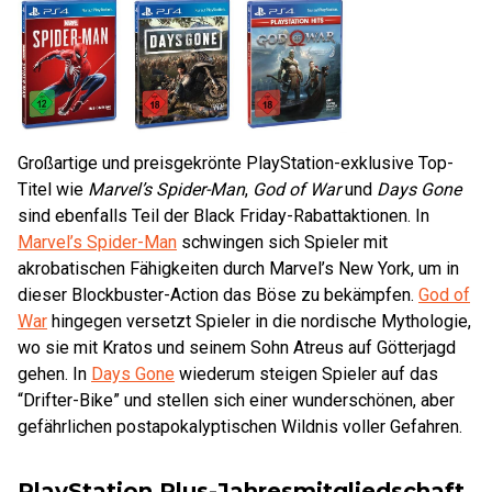
Großartige und preisgekrönte PlayStation-exklusive Top-
Titel wie
Marvel’s Spider-Man
,
God of War
und
Days Gone
sind ebenfalls Teil der Black Friday-Rabattaktionen. In
Marvel’s Spider-Man
schwingen sich Spieler mit
akrobatischen Fähigkeiten durch Marvel’s New York, um in
dieser Blockbuster-Action das Böse zu bekämpfen.
God of
War
hingegen versetzt Spieler in die nordische Mythologie,
wo sie mit Kratos und seinem Sohn Atreus auf Götterjagd
gehen. In
Days Gone
wiederum steigen Spieler auf das
“Drifter-Bike” und stellen sich einer wunderschönen, aber
gefährlichen postapokalyptischen Wildnis voller Gefahren.
PlayStation Plus-Jahresmitgliedschaft