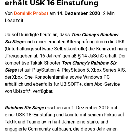
erhält USK 16 Einstufung
Von
Dominik Probst
am
14. Dezember 2020
·
2
Min.
Lesezeit
Ubisoft kündigte heute an, dass
Tom Clancy’s Rainbow
Six
Siege
nach einer erneuten Altersprüfung durch die USK
(Unterhaltungssoftware Selbstkontrolle) die Kennzeichnung
„Freigegeben ab 16 Jahren“ gemäß § 14 JuSchG erhält. Der
kompetitive Taktik-Shooter
Tom Clancy’s Rainbow Six
Siege
ist auf PlayStation 4, PlayStation 5, Xbox Series X|S,
der Xbox One-Konsolenfamilie sowie Windows PC
erhältlich und ebenfalls für UBISOFT+, dem Abo-Service
von Ubisoft*, verfügbar.
Rainbow Six Siege
erschien am 1. Dezember 2015 mit
einer USK 18-Einstufung und konnte mit seinem Fokus auf
Taktik und Teamplay in fünf Jahren eine starke und
engagierte Community aufbauen, die dieses Jahr einen