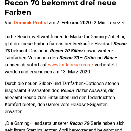
Recon 70 bekommt drei neue
Farben
Von
Dominik Probst
am
7. Februar 2020
·
2
Min. Lesezeit
Turtle Beach, weltweit führende Marke für Gaming-Zubehör,
gibt drei neue Farben für das bestverkaufte Headset
Recon
70
bekannt. Das neue
Recon 70 Silber
sowie weitere
Tarnfarben-Versionen des
Recon 70
–
Grün
und
Blau
–
können ab sofort auf
www.turtlebeach.com/
vorbestellt
werden und erscheinen am 13. März 2020
Durch die neuen Silber- und Tarnfarben-Optionen stehen
insgesamt 9 Varianten des
Recon 70
zur Auswahl, die
allesamt Sound zum Eintauchen und den federleichten
Komfort bieten, den Gamer vom Headset-Giganten
erwarten.
„Die Gaming-Headsets unserer
Recon 70
-Serie haben sich
seit ihrem Start im letzten April hervorragend bewährt und