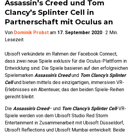
Assassin’s Creed und Tom
Clancy’s Splinter Cell in
Partnerschaft mit Oculus an
Von
Dominik Probst
am
17. September 2020
·
2
Min.
Lesezeit
Ubisoft verkündete im Rahmen der Facebook Connect,
dass zwei neue Spiele exklusiv für die Oculus-Plattform in
Entwicklung sind. Die Spiele basieren auf den erfolgreichen
Spielemarken
Assassin’s Creed
und
Tom Clancy’s Splinter
Cell
und bieten mittels des einzigartigen, immersiven VR-
Erlebnisses ein Abenteuer, das den beiden Spiele-Reihen
gerecht bleibt.
Die
Assassin’s Creed
– und
Tom Clancy’s Splinter Cell
-VR-
Spiele werden von dem Ubisoft Studio Red Storm
Entertainment in Zusammenarbeit mit Ubisoft Düsseldorf,
Ubisoft Reflections und Ubisoft Mumbai entwickelt. Beide