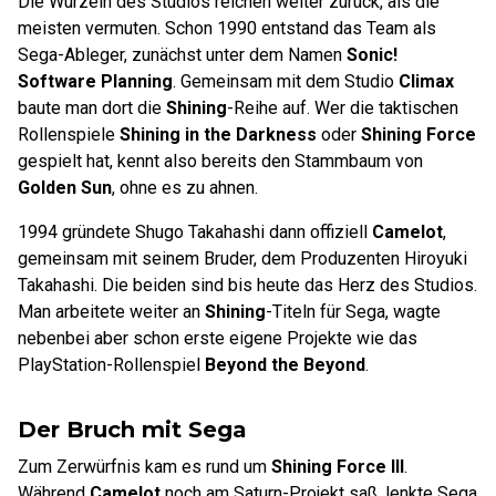
Die Wurzeln des Studios reichen weiter zurück, als die
meisten vermuten. Schon 1990 entstand das Team als
Sega-Ableger, zunächst unter dem Namen
Sonic!
Software Planning
. Gemeinsam mit dem Studio
Climax
baute man dort die
Shining
-Reihe auf. Wer die taktischen
Rollenspiele
Shining in the Darkness
oder
Shining Force
gespielt hat, kennt also bereits den Stammbaum von
Golden Sun
, ohne es zu ahnen.
1994 gründete Shugo Takahashi dann offiziell
Camelot
,
gemeinsam mit seinem Bruder, dem Produzenten Hiroyuki
Takahashi. Die beiden sind bis heute das Herz des Studios.
Man arbeitete weiter an
Shining
-Titeln für Sega, wagte
nebenbei aber schon erste eigene Projekte wie das
PlayStation-Rollenspiel
Beyond the Beyond
.
Der Bruch mit Sega
Zum Zerwürfnis kam es rund um
Shining Force III
.
Während
Camelot
noch am Saturn-Projekt saß, lenkte Sega