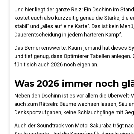
Und hier liegt der ganze Reiz: Ein Dschinn im St
kostet euch also kurzzeitig genau die Stärke, die
stabil" und „alles auf eine Karte". Das ist kein Men
Dauerentscheidung in jedem härteren Kampf.
Das Bemerkenswerte: Kaum jemand hat dieses Syst
und tief genug, dass Optimierer Tabellen anlege
fühlt sich auch 2026 noch eigen an.
Was 2026 immer noch gl
Neben den Dschinn ist es vor allem die Überwelt-V
auch zum Rätseln: Bäume wachsen lassen, Säulen
Denksportaufgaben, keine Schlauchgänge mit Gegne
Auch der Soundtrack von Motoi Sakuraba trägt nach
Souls vertonte. Und die Kampfgrafik, damals eine kl