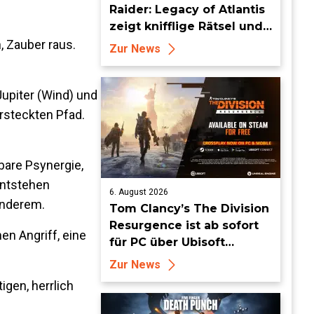
Raider: Legacy of Atlantis
zeigt knifflige Rätsel und
tückische Fallen
, Zauber raus.
Zur News
Jupiter (Wind) und
ersteckten Pfad.
bare Psynergie,
entstehen
6. August 2026
anderem.
Tom Clancy’s The Division
Resurgence ist ab sofort
n Angriff, eine
für PC über Ubisoft
Connect und Steam
Zur News
erhältlich
gen, herrlich