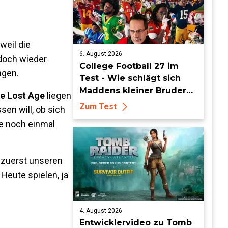
weil die
6. August 2026
 doch wieder
College Football 27 im
ngen.
Test - Wie schlägt sich
Maddens kleiner Bruder
e Lost Age
liegen
dieses Jahr?
Zum Test
en will, ob sich
le noch einmal
n zuerst unseren
 Heute spielen, ja
4. August 2026
Entwicklervideo zu Tomb