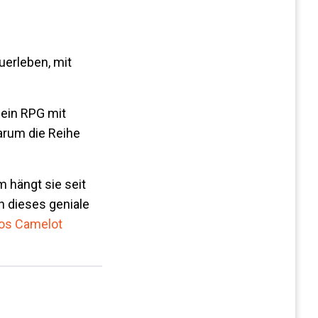
uerleben, mit
 ein RPG mit
arum die Reihe
m hängt sie seit
ch dieses geniale
ios Camelot