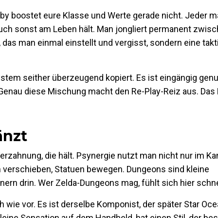
andby boostet eure Klasse und Werte gerade nicht. Jede
 euch sonst am Leben hält. Man jongliert permanent zwisc
ü, das man einmal einstellt und vergisst, sondern eine tak
em seither überzeugend kopiert. Es ist eingängig genug
n. Genau diese Mischung macht den Re-Play-Reiz aus. D
änzt
erzahnung, die hält. Psynergie nutzt man nicht nur im K
 verschieben, Statuen bewegen. Dungeons sind kleine
rn drin. Wer Zelda-Dungeons mag, fühlt sich hier schne
 wie vor. Es ist derselbe Komponist, der später Star Oce
eine Sensation auf dem Handheld, hat einen Stil, der bess