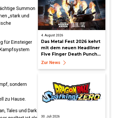
r mächtige Summon
hen „stark und
tische
4. August 2026
Das Metal Fest 2026 kehrt
 für Einsteiger
mit dem neuen Headliner
as Kampfsystem
Five Finger Death Punch
zu World of Tanks Modern
Zur News
Armor zurück
ampf, sondern
ll zu Hause.
an, Tales und Dark
30. Juli 2026
er gealtert ist als