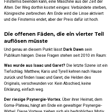
Finsternis beenden kann, eine Maschine aus der Zeit der
Alten. Der Weg dorthin kostet einiges: Verbündete sterben,
Königreiche zerbrechen. Am Ende wird die Linse aktiviert
und die Finsternis endet, aber der Preis dafür ist hoch.
Die offenen Fäden, die ein vierter Teil
auflösen müsste
Und genau an diesem Punkt lässt
Dark Dawn
sein
Publikum hängen. Diese Fragen stehen seit 2010 im Raum:
Was wurde aus Isaac und Garet?
Die letzte Szene ist ein
Tiefschlag. Matthew, Karis und Tyrell kehren nach Hause
zurück und finden Isaac und Garet, die Helden des
Originals, verschwunden vor. Kein Abschied, keine
Erklärung, einfach weg.
Der riesige Psynergie-Vortex.
Über ihrer Heimat, dem
Goma-Plateau, hängt am Ende ein gewaltiger Psynergie-
Wirbel. Diese Vortexe ziehen sich als bedrohliches Motiv