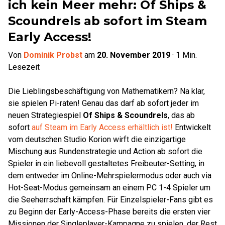
ich kein Meer mehr: Of Ships &
Scoundrels ab sofort im Steam
Early Access!
Von
Dominik Probst
am
20. November 2019
·
1
Min.
Lesezeit
Die Lieblingsbeschäftigung von Mathematikern? Na klar,
sie spielen Pi-raten! Genau das darf ab sofort jeder im
neuen Strategiespiel
Of Ships & Scoundrels
, das ab
sofort
auf Steam im Early Access erhältlich ist!
Entwickelt
vom deutschen Studio Korion wirft die einzigartige
Mischung aus Rundenstrategie und Action ab sofort die
Spieler in ein liebevoll gestaltetes Freibeuter-Setting, in
dem entweder im Online-Mehrspielermodus oder auch via
Hot-Seat-Modus gemeinsam an einem PC 1-4 Spieler um
die Seeherrschaft kämpfen. Für Einzelspieler-Fans gibt es
zu Beginn der Early-Access-Phase bereits die ersten vier
Missionen der Singleplayer-Kampagne zu spielen, der Rest