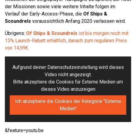
der Missionen sowie viele weitere Inhalte folgen im
Verlauf der Early-Access-Phase, die
Of Ships &
Scoundrels
voraussichtlich Anfang 2020 verlassen wird.
Übrigens:
Of Ships & Scoundrels
ist bis morgen noch mit
15% Launch-Rabatt erhältlich, danach zum regulären Preis
von 14,99€.
Aufgrund deiner Datenschutzeinstellung wird dieses
Video nicht angezeigt.
Bitte akzeptiere die Cookies für Externe Medien um
dieses Video anzuzeigen
Ich akzeptiere die Cookies der Kategorie "Externe
Medien"
&feature=youtu.be