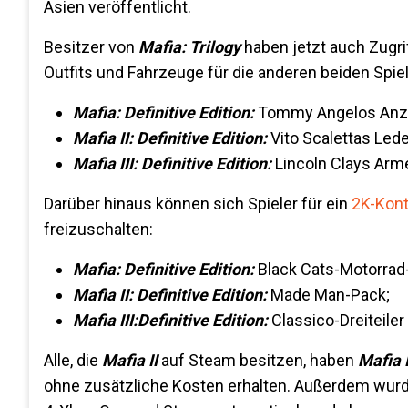
Asien veröffentlicht.
Besitzer von
Mafia: Trilogy
haben jetzt auch Zugri
Outfits und Fahrzeuge für die anderen beiden Spiel
Mafia: Definitive Edition:
Tommy Angelos Anzu
Mafia II: Definitive Edition:
Vito Scalettas Led
Mafia III: Definitive Edition:
Lincoln Clays Arm
Darüber hinaus können sich Spieler für ein
2K-Kont
freizuschalten:
Mafia: Definitive Edition:
Black Cats-Motorrad
Mafia II: Definitive Edition:
Made Man-Pack;
Mafia III:
Definitive Edition:
Classico-Dreiteiler
Alle, die
Mafia II
auf Steam besitzen, haben
Mafia I
ohne zusätzliche Kosten erhalten. Außerdem wurde