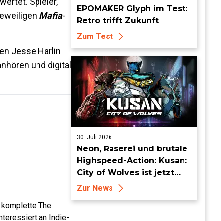
ertet. Spieler,
EPOMAKER Glyph im Test:
jeweiligen
Mafia
-
Retro trifft Zukunft
Zum Test
en Jesse Harlin
nhören und digital
30. Juli 2026
Neon, Raserei und brutale
Highspeed-Action: Kusan:
City of Wolves ist jetzt
erhältlich!
Zur News
e komplette The
teressiert an Indie-