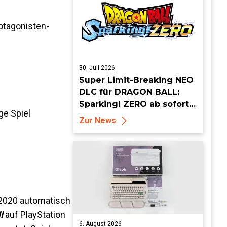
und mehr
otagonisten-
30. Juli 2026
Super Limit-Breaking NEO
DLC für DRAGON BALL:
Sparking! ZERO ab sofort
ge Spiel
erhältlich
Zur News
 2020 automatisch
I
auf PlayStation
6. August 2026