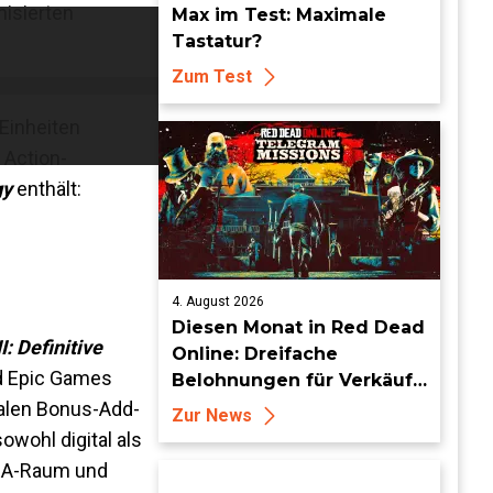
nisierten
Max im Test: Maximale
Tastatur?
Zum Test
Einheiten
 Action-
gy
enthält:
4. August 2026
Diesen Monat in Red Dead
I: Definitive
Online: Dreifache
nd Epic Games
Belohnungen für Verkäufe
von Sammlersätzen und
nalen Bonus-Add-
Zur News
das Entdecken von
owohl digital als
Sammlerstücken, in
MEA-Raum und
Telegramm-Missionen