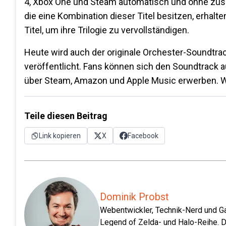
4, Xbox One und Steam automatisch und ohne zusä
die eine Kombination dieser Titel besitzen, erhal
Titel, um ihre Trilogie zu vervollständigen.
Heute wird auch der originale Orchester-Soundtra
veröffentlicht. Fans können sich den Soundtrack au
über Steam, Amazon und Apple Music erwerben. Wei
Teile diesen Beitrag
Link kopieren
X
Facebook
Dominik Probst
Webentwickler, Technik-Nerd und Ga
Legend of Zelda- und Halo-Reihe. D