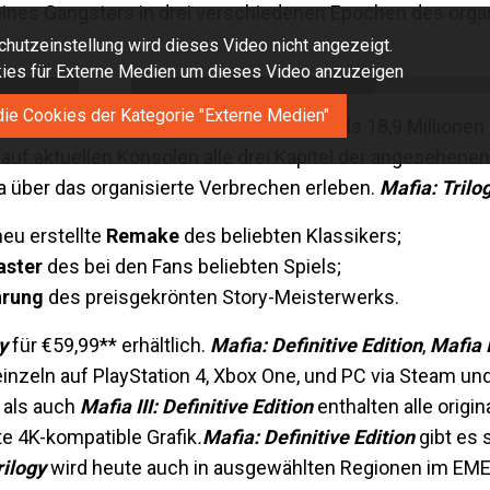
 eines Gangsters in drei verschiedenen Epochen des orga
hutzeinstellung wird dieses Video nicht angezeigt.
okies für Externe Medien um dieses Video anzuzeigen
die Cookies der Kategorie "Externe Medien"
mmenen
Mafia
-Verbrecherdramen mehr als 18,9 Millionen 
auf aktuellen Konsolen alle drei Kapitel der angesehenen
 über das organisierte Verbrechen erleben.
Mafia: Trilo
eu erstellte
Remake
des beliebten Klassikers;
ster
des bei den Fans beliebten Spiels;
hrung
des preisgekrönten Story-Meisterwerks.
y
für €59,99** erhältlich.
Mafia: Definitive Edition
,
Mafia I
inzeln auf PlayStation 4, Xbox One, und PC via Steam u
als auch
Mafia III: Definitive Edition
enthalten alle origi
e 4K-kompatible Grafik
.
Mafia: Definitive Edition
gibt es s
rilogy
wird heute auch in ausgewählten Regionen im E