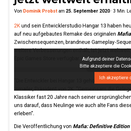
Von
Dominik Probst
am
25. September 2020
·
3
Min. L
2K
und sein Entwicklerstudio Hangar 13 haben he
auf neu aufgebautes Remake des originalen
Mafia
Zwischensequenzen, brandneue Gameplay-Sequenz
weitere Verbesserungen enthält, ist jetzt weltweit
Epic Games Store verfügbar.
Aufgrund deiner Datensc
Bitte akzeptiere die Co
Ich akzeptiere 
“Die Entwickler bei Hangar 13 gehören zweifelsoh
Ismailer, Präsident von 2K. “Gemeinsam die Geleg
Klassiker fast 20 Jahre nach seiner ursprünglichen 
uns darauf, dass Neulinge wie auch alte Fans d
erleben”.
Die Veröffentlichung von
Mafia: Definitive Edition