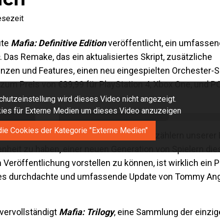
esezeit
ute
Mafia: Definitive Edition
veröffentlicht, ein umfasse
. Das Remake, das ein aktualisiertes Skript, zusätzliche
en und Features, einen neu eingespielten Orchester-S
 zum Preis von €39,99 für PlayStation 4, Xbox One, und P
hutzeinstellung wird dieses Video nicht angezeigt.
okies für Externe Medien um dieses Video anzuzeigen
die Cookies der Kategorie "Externe Medien"
ne zu den talentiertesten Geschichtenerzählern unserer 
enheit zu haben, einer neuen Generation von Spielern di
Veröffentlichung vorstellen zu können, ist wirklich ein Pr
ieses durchdachte und umfassende Update von Tommy An
vervollständigt
Mafia: Trilogy
, eine Sammlung der einzig