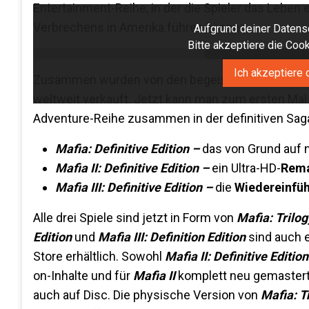
Entertainment-Reihe, in der die Spieler das Leben
Verbrechens in Amerika führen können.
Aufgrund deiner Datensc
Bitte akzeptiere die Co
Ich akzeptiere 
Zusammen wurden von den begeistert aufgeno
weltweit verkauft. Jetzt kann man zum ersten Mal 
Adventure-Reihe zusammen in der definitiven Saga
Mafia: Definitive Edition –
das von Grund auf n
Mafia II: Definitive Edition –
ein Ultra-HD-
Rema
Mafia III: Definitive Edition –
die
Wiedereinfü
Alle drei Spiele sind jetzt in Form von
Mafia: Trilog
Edition
und
Mafia III: Definition Edition
sind auch e
Store erhältlich. Sowohl
Mafia II: Definitive Edition
on-Inhalte und für
Mafia II
komplett neu gemastert
auch auf Disc. Die physische Version von
Mafia: T