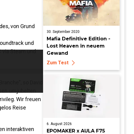
ndes, von Grund
30. September 2020
Mafia Definitive Edition -
oundtrack und
Lost Heaven in neuem
C via Steam und
Gewand
Zum Test
Branche”, so David
esen umjubelten
ivileg. Wir freuen
gelos Reise
6. August 2026
en interaktiven
EPOMAKER x AULA F75