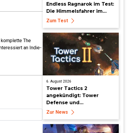
Endless Ragnarok im Test:
Die Himmelsfahrer im
endlosen Endgame
Zum Test
e komplette The
teressiert an Indie-
6. August 2026
Tower Tactics 2
angekündigt: Tower
Defense und
Deckbuilding Kombo
Zur News
kehrt zurück