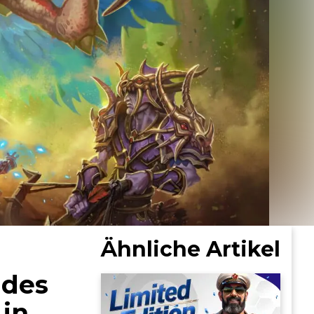
Ähnliche Artikel
 des
 in