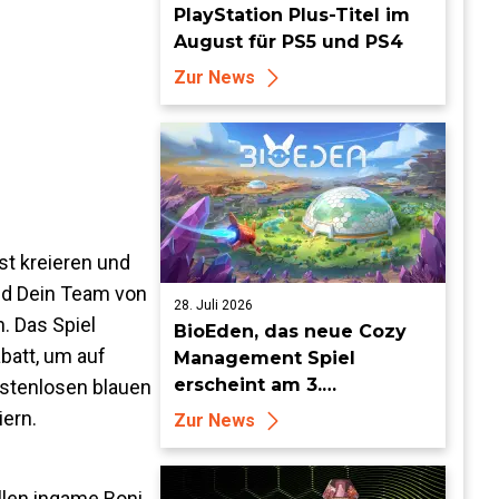
PlayStation Plus-Titel im
August für PS5 und PS4
Zur News
st kreieren und
und Dein Team von
28. Juli 2026
. Das Spiel
BioEden, das neue Cozy
batt, um auf
Management Spiel
erscheint am 3.
ostenlosen blauen
September für PS5, Xbox
iern.
Zur News
Series, Nintendo Switch 2
und Steam
len ingame Boni