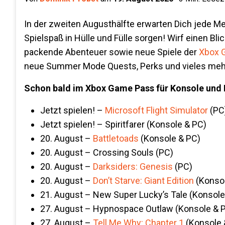
In der zweiten Augusthälfte erwarten Dich jede M
Spielspaß in Hülle und Fülle sorgen! Wirf einen 
packende Abenteuer sowie neue Spiele der
Xbox 
neue Summer Mode Quests, Perks und vieles mehr
Schon bald im Xbox Game Pass für Konsole und 
Jetzt spielen! –
Microsoft Flight Simulator
(PC
Jetzt spielen! – Spiritfarer (Konsole & PC)
20. August –
Battletoads
(Konsole & PC)
20. August – Crossing Souls (PC)
20. August –
Darksiders: Genesis
(PC)
20. August –
Don’t Starve: Giant Edition
(Konsol
21. August – New Super Lucky’s Tale (Konsole
27. August – Hypnospace Outlaw (Konsole & 
27. August –
Tell Me Why: Chapter 1
(Konsole 