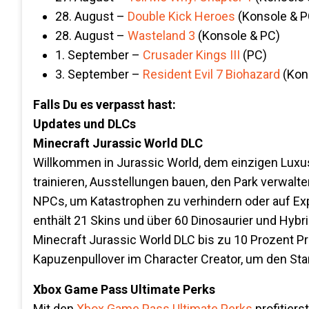
28. August –
Double Kick Heroes
(Konsole & P
28. August –
Wasteland 3
(Konsole & PC)
1. September –
Crusader Kings III
(PC)
3. September –
Resident Evil 7 Biohazard
(Kon
Falls Du es verpasst hast:
Updates und DLCs
Minecraft Jurassic World DLC
Willkommen in Jurassic World, dem einzigen Luxusr
trainieren, Ausstellungen bauen, den Park verwal
NPCs, um Katastrophen zu verhindern oder auf Exp
enthält 21 Skins und über 60 Dinosaurier und Hybr
Minecraft Jurassic World DLC bis zu 10 Prozent P
Kapuzenpullover im Character Creator, um den Star
Xbox Game Pass Ultimate Perks
Mit den
Xbox Game Pass Ultimate Perks
profitiers