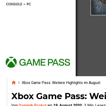
Home
Xbox Game Pass: Weitere Highlights im August
Xbox Game Pass: Wei
Von
Dominik Probst
am
19. August 2020
·
3
Min. Lesez