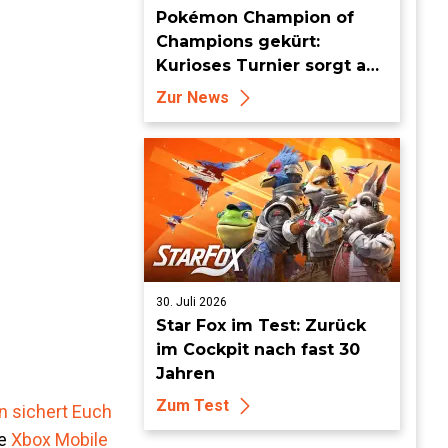
Pokémon Champion of
Champions gekürt:
Kurioses Turnier sorgt auf
Londoner Bühne für
Zur News
Aufsehen
30. Juli 2026
Star Fox im Test: Zurück
im Cockpit nach fast 30
Jahren
Zum Test
n sichert Euch
ie
Xbox Mobile