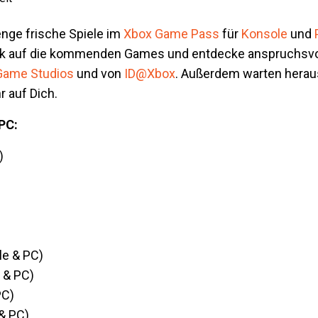
enge frische Spiele im
Xbox Game Pass
für
Konsole
und
Blick auf die kommenden Games und entdecke anspruchsvo
Game Studios
und von
ID@Xbox
. Außerdem warten herau
 auf Dich.
PC:
)
e & PC)
 & PC)
PC)
& PC)