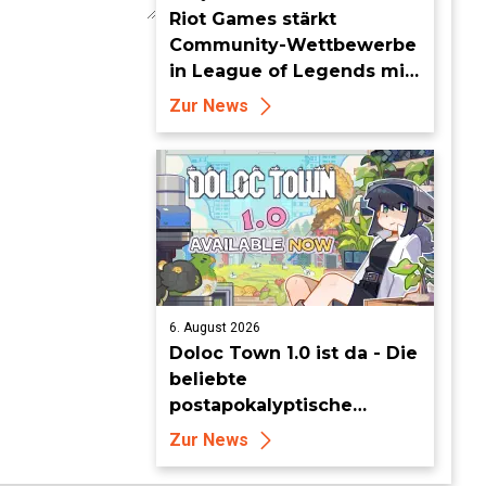
Riot Games stärkt
Community-Wettbewerbe
in League of Legends mit
neuen Organized-Play-
Zur News
Updates
6. August 2026
Doloc Town 1.0 ist da - Die
beliebte
postapokalyptische
Farming-Simulation
Zur News
verlässt heute den Early
Access