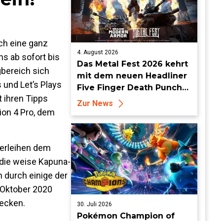
ich eine ganz
4. August 2026
s ab sofort bis
Das Metal Fest 2026 kehrt
gbereich sich
mit dem neuen Headliner
 und Let’s Plays
Five Finger Death Punch
 ihren Tipps
zu World of Tanks Modern
Zur News
Armor zurück
ion 4 Pro, dem
verleihen dem
die weise Kapuna-
n durch einige der
. Oktober 2020
tecken.
30. Juli 2026
Pokémon Champion of