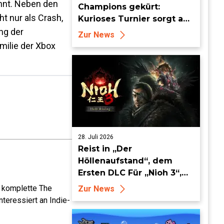
ehnt. Neben den
Champions gekürt:
t nur als Crash,
Kurioses Turnier sorgt auf
Londoner Bühne für
ng der
Zur News
Aufsehen
amilie der Xbox
28. Juli 2026
Reist in „Der
Höllenaufstand“, dem
Ersten DLC Für „Nioh 3“,
ab dem 19. August in die
e komplette The
Zur News
Keian-Ära!
teressiert an Indie-