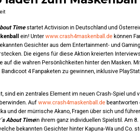
eit
About Time
startet Activision in Deutschland und Österre
kenball
ein! Unter
www.crash4maskenball.de
können Fan
 bekannten Gesichter aus dem Entertainment- und Gamin
tecken. Die eigens für diese Aktion kreierten Interviews
 auf die wahren Persönlichkeiten hinter den Masken. Mit
 Bandicoot 4 Fanpaketen zu gewinnen, inklusive PlayStat
, sind ein zentrales Element im neuen Crash-Spiel und 
überwinden. Auf
www.crash4maskenball.de
beantworten 
 Ika und der mürrische Akano, Fragen über sich und führe
t´s About Time
in ihrem ganz individuellen Spielstil. Am 8
, welche bekannten Gesichter hinter Kapuna-Wa und Co. s