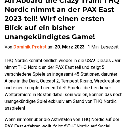
All Aboard the Crazy Train: THQ
Nordic nimmt an der PAX East
2023 teil! Wirf einen ersten
Blick auf ein bisher
unangekündigtes Game!
Von
Dominik Probst
am
20. März 2023
·
1
Min. Lesezeit
THQ Nordic kommt endlich wieder in die USA! Dieses Jahr
nimmt THQ Nordic an der PAX East teil und zeigt 5
verschiedene Spiele an insgesamt 45 Stationen, darunter
Alone in the Dark, Outcast 2, Tempest Rising, Wreckreation
und einen komplett neuen Titel! Spieler, die bei dieser
Weltpremiere in Boston dabei sein wollen, können das noch
unangekündigte Spiel exklusiv am Stand von THQ Nordic
anspielen!
Wenn ihr mehr über die Aktivitäten von THQ Nordic auf der
PAX East erfahren wollt, folgt @THQNordic auf Social