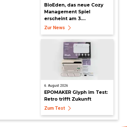
BioEden, das neue Cozy
Management Spiel
erscheint am 3.
September für PS5, Xbox
Zur News
Series, Nintendo Switch 2
und Steam
6. August 2026
EPOMAKER Glyph im Test:
Retro trifft Zukunft
Zum Test