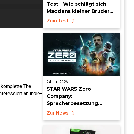
Test - Wie schlägt sich
Maddens kleiner Bruder
dieses Jahr?
Zum Test
24. Juli 2026
e komplette The
STAR WARS Zero
teressiert an Indie-
Company:
Sprecherbesetzung
enthüllt und Auftritt auf
Zur News
der San Diego Comic Con
angekündigt