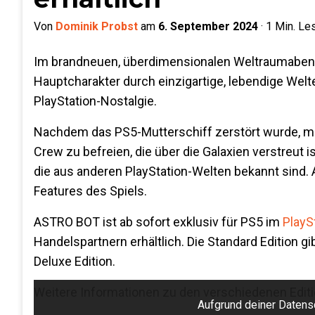
Von
Dominik Probst
am
6. September 2024
·
1
Min. Le
Im brandneuen, überdimensionalen Weltraumaben
Hauptcharakter durch einzigartige, lebendige Welt
PlayStation-Nostalgie.
Nachdem das PS5-Mutterschiff zerstört wurde, ma
Crew zu befreien, die über die Galaxien verstreut i
die aus anderen PlayStation-Welten bekannt sind
Features des Spiels.
ASTRO BOT ist ab sofort exklusiv für PS5 im
PlayS
Handelspartnern erhältlich. Die Standard Edition gi
Deluxe Edition.
Weitere Informationen zu den verschiedenen Edit
Aufgrund deiner Datensc