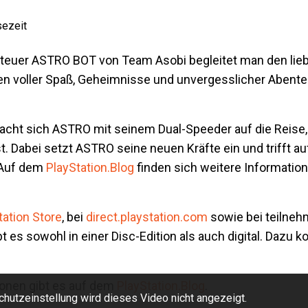
sezeit
teuer ASTRO BOT von Team Asobi begleitet man den li
en voller Spaß, Geheimnisse und unvergesslicher Abenteu
cht sich ASTRO mit seinem Dual-Speeder auf die Reise,
st. Dabei setzt ASTRO seine neuen Kräfte ein und trifft auf
. Auf dem
PlayStation.Blog
finden sich weitere Informatio
tation Store
, bei
direct.playstation.com
sowie bei teilne
bt es sowohl in einer Disc-Edition als auch digital. Dazu k
ionen gibt es auf dem
PlayStation.Blog
.
hutzeinstellung wird dieses Video nicht angezeigt.