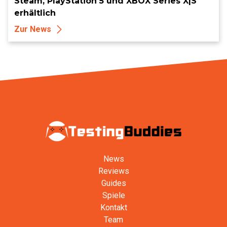
Steam, PlayStation 5 und XBOX Series X|S
erhältlich
Zur News
News
Reviews
Guides
Spiele
Kontakt
Team