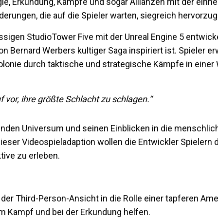
, Erkundung, Kämpfe und sogar Allianzen mit der einhe
erungen, die auf die Spieler warten, siegreich hervorzu
ssigen Studio
Tower Five mit der Unreal Engine 5 entwicke
n Bernard Werbers kultiger Saga inspiriert ist. Spieler er
onie durch taktische und strategische Kämpfe in einer 
f vor, ihre größte Schlacht zu schlagen.
“
nden Universum und seinen Einblicken in die menschlich
eser Videospieladaption wollen die Entwickler Spielern d
ive zu erleben.
 der Third-Person-Ansicht in die Rolle einer tapferen Am
 im Kampf und bei der Erkundung helfen.