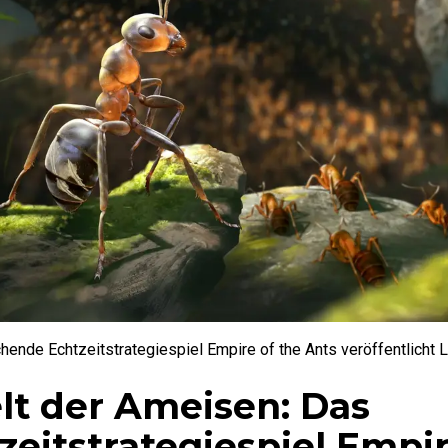
ende Echtzeitstrategiespiel Empire of the Ants veröffentlicht L
lt der Ameisen: Das
eitstrategiespiel Empir