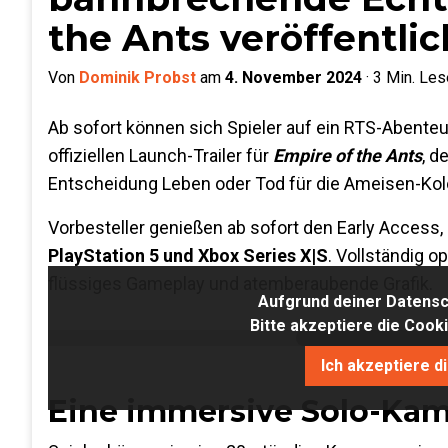
the Ants veröffentlic
Von
Dominik Probst
am
4. November 2024
·
3
Min. Les
Ab sofort können sich Spieler auf ein RTS-Abente
offiziellen Launch-Trailer für
Empire of the Ants
, d
Entscheidung Leben oder Tod für die Ameisen-Kol
Vorbesteller genießen ab sofort den Early Access, 
PlayStation 5 und Xbox Series X|S
. Vollständig o
flüssiges Gameplay und atemberaubende Grafik.
Aufgrund deiner Datensch
Bitte akzeptiere die Coo
Ich akzeptiere d
Eine immersive Solo-Ka