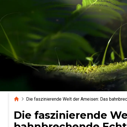
Home
Die faszinierende Welt der Ameisen: Das bahnbrech
Die faszinierende We
bahnbrechende Echtz