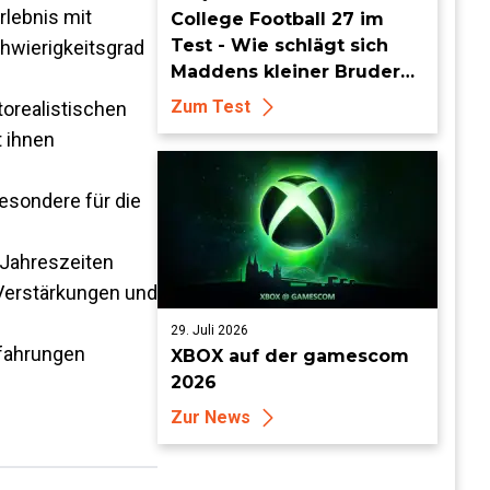
Erlebnis mit
College Football 27 im
Test - Wie schlägt sich
chwierigkeitsgrad
Maddens kleiner Bruder
dieses Jahr?
Zum Test
otorealistischen
 ihnen
besondere für die
 Jahreszeiten
, Verstärkungen und
29. Juli 2026
rfahrungen
XBOX auf der gamescom
2026
Zur News