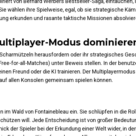
iriert von Bernard Werbers Bestseller-Saga, eintauchen, 
 Sie wählen ihre Spielweise, egal, ob sie strategische Kä
ung erkunden und rasante taktische Missionen absolvie
ultiplayer-Modus dominiere
 Scharmützeln herausfordern oder ihr strategisches Ges
ee-for-all-Matches) unter Beweis stellen. In der benutz
inen Freund oder die KI trainieren. Der Multiplayermodus 
 auf allen Konsolen gemeinsam spielen können.
n im Wald von Fontainebleau ein. Sie schlüpfen in die Ro
chützen will. Jede Entscheidung ist von großer Bedeutun
ck der Spieler bei der Erkundung einer Welt wider, in der