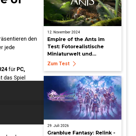
12. November 2024
räsentieren den
Empire of the Ants im
Test: Fotorealistische
er jede
Miniaturwelt und
packende RTS-Kämpfe
Zum Test
024
für
PC,
t das Spiel
29. Juli 2026
Granblue Fantasy: Relink -