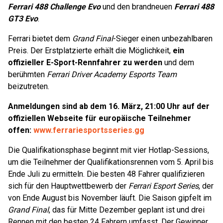
Ferrari 488 Challenge Evo
und den brandneuen
Ferrari 488
GT3 Evo
.
Ferrari bietet dem
Grand Final
-Sieger einen unbezahlbaren
Preis. Der Erstplatzierte erhält die Möglichkeit,
ein
offizieller E-Sport-Rennfahrer zu werden
und dem
berühmten
Ferrari Driver Academy Esports Team
beizutreten.
Anmeldungen sind ab dem 16. März, 21:00 Uhr auf der
offiziellen Webseite für europäische Teilnehmer
offen:
www.ferrariesportsseries.gg
Die Qualifikationsphase beginnt mit vier Hotlap-Sessions,
um die Teilnehmer der Qualifikationsrennen vom 5. April bis
Ende Juli zu ermitteln. Die besten 48 Fahrer qualifizieren
sich für den Hauptwettbewerb der
Ferrari Esport Series
, der
von Ende August bis November läuft. Die Saison gipfelt im
Grand Final
, das für Mitte Dezember geplant ist und drei
Rennen mit den besten 24 Fahrern umfasst. Der Gewinner